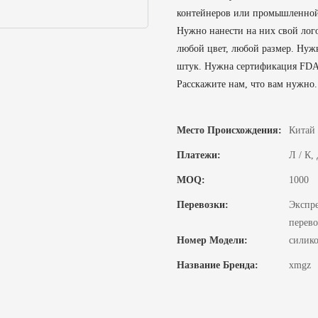
контейнеров или промышленной
Нужно нанести на них свой лого
любой цвет, любой размер. Нуж
штук. Нужна сертификация FDA
Расскажите нам, что вам нужно. 
Место Происхождения:
Китай
Платежи:
Л / К,
MOQ:
1000
Перевозки:
Экспре
перев
Номер Модели:
силико
Название Бренда:
xmgz