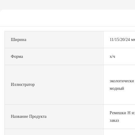
Ширина
11/15/20/24 м
Форма
х/ч
экологически
Иллюстратор
модный
Ремешки H из
Название Продукта
заказ