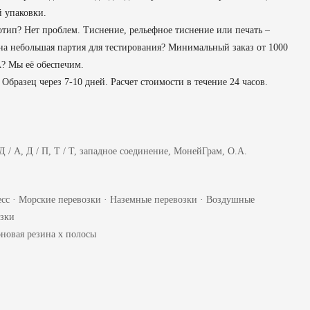
 упаковки.
тип? Нет проблем. Тиснение, рельефное тиснение или печать –
на небольшая партия для тестирования? Минимальный заказ от 1000
? Мы её обеспечим.
Образец через 7-10 дней. Расчет стоимости в течение 24 часов.
 Д / А, Д / П, Т / Т, западное соединение, МонейГрам, О.А.
сс · Морские перевозки · Наземные перевозки · Воздушные
озки
новая резина x полосы