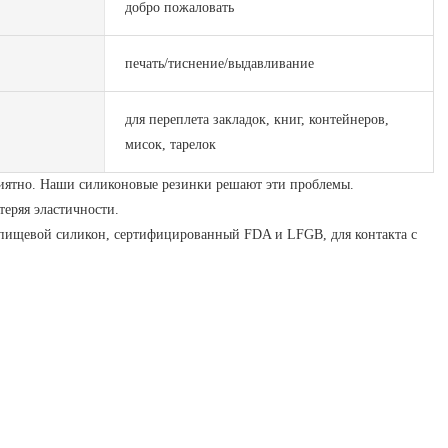
добро пожаловать
печать/тиснение/выдавливание
для переплета закладок, книг, контейнеров,
мисок, тарелок
еприятно. Наши силиконовые резинки решают эти проблемы.
теряя эластичности.
н пищевой силикон, сертифицированный FDA и LFGB, для контакта с