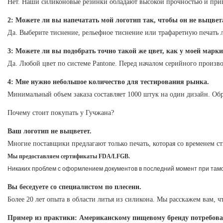
Нет. Наши силиконовые резинки обладают высокой прочностью и приго
2: Можете ли вы напечатать мой логотип так, чтобы он не выцвет
Да. Выберите тиснение, рельефное тиснение или трафаретную печать л
3: Можете ли вы подобрать точно такой же цвет, как у моей марк
Да. Любой цвет по системе Pantone. Перед началом серийного произв
4: Мне нужно небольшое количество для тестирования рынка.
Минимальный объем заказа составляет 1000 штук на один дизайн. Обр
Почему стоит покупать у Гучжана?
Ваш логотип не выцветет.
Многие поставщики предлагают только печать, которая со временем ст
Мы предоставляем сертификаты FDA/LFGB.
Никаких проблем с оформлением документов в последний момент при та
Вы беседуете со специалистом по плесени.
Более 20 лет опыта в области литья из силикона. Мы расскажем вам, чт
Пример из практики: Американскому пищевому бренду потребовал