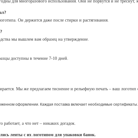
дны для многоразового использования. Они не порвутся и не треснут, 
ал?
оготипа. Он держится даже после стирки и растягивания.
и?
одства мы вышлем вам образец на утверждение.
азцы доступны в течение 7-10 дней.
ирается. Мы же предлагаем тиснение и рельефную печать – ваш логотип 
моженном оформлении. Каждая поставка включает необходимые сертификаты.
о работает, а что нет – никаких догадок.
ись ленты с их логотипом для упаковки банок.