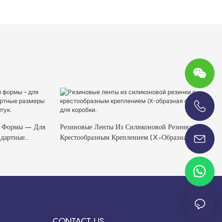
+86-13696920171
й Формы – Для
Резиновые Ленты Из Силиконовой Резинки С
ндартные
Крестообразным Креплением (X-Образная Форма)
аказ 1000
Для Коробки.
CONTACT US