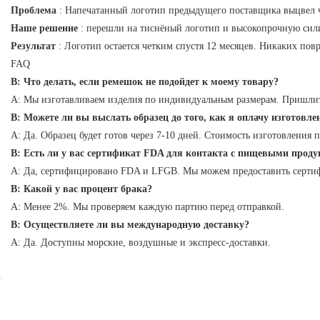
Проблема
: Напечатанный логотип предыдущего поставщика выцвел ч
Наше решение
: перешли на тиснёный логотип и высокопрочную сил
Результат
: Логотип остается четким спустя 12 месяцев. Никаких пов
FAQ
В: Что делать, если ремешок не подойдет к моему товару?
А: Мы изготавливаем изделия по индивидуальным размерам. Пришлит
В: Можете ли вы выслать образец до того, как я оплачу изготовл
А: Да. Образец будет готов через 7-10 дней. Стоимость изготовления
В: Есть ли у вас сертификат FDA для контакта с пищевыми прод
А: Да, сертифицировано FDA и LFGB. Мы можем предоставить сертиф
В: Какой у вас процент брака?
А: Менее 2%. Мы проверяем каждую партию перед отправкой.
В: Осуществляете ли вы международную доставку?
А: Да. Доступны морские, воздушные и экспресс-доставки.