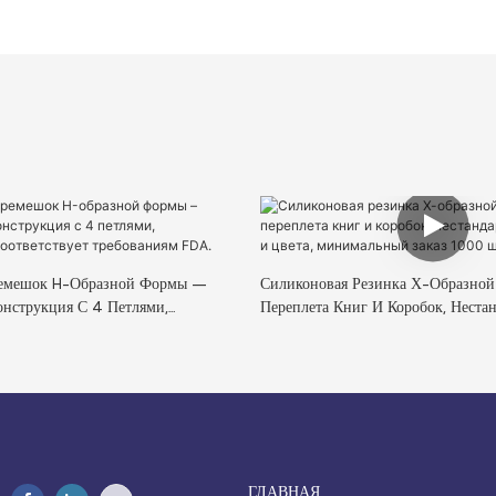
емешок H-Образной Формы –
Силиконовая Резинка Х-Образно
онструкция С 4 Петлями,
Переплета Книг И Коробок, Неста
Соответствует Требованиям FDA.
Размеры И Цвета, Минимальный З
Штук.
ГЛАВНАЯ