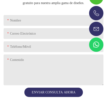
gratuito para nuestra amplia gama de diseños.
+86-13696920171
Nombre
Correo Electrónico
Teléfono/Móvil
Contenido
ENVIAR CONSULTA AHORA