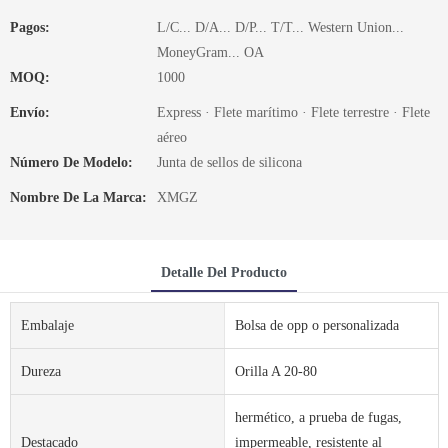
Pagos:
L/C... D/A... D/P... T/T... Western Union...
MoneyGram... OA
MOQ:
1000
Envío:
Express · Flete marítimo · Flete terrestre · Flete
aéreo
Número De Modelo:
Junta de sellos de silicona
Nombre De La Marca:
XMGZ
Detalle Del Producto
Embalaje
Bolsa de opp o personalizada
Dureza
Orilla A 20-80
hermético, a prueba de fugas,
Destacado
impermeable, resistente al