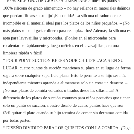
* 100% SILICONA DE GRADO ALIMENTARIO: nuestros platos son
100% silicona de grado alimenticio – no hay rellenos ni materiales dañinos
que puedan filtrarse a su hijo’¡Es comida! La silicona ultraduradera e
irrompible es el material ideal para los platos de los niños pequeños. – ¡No
más platos rotos ni gastar dinero para reemplazarlos! Además, la silicona es
apta para lavavajillas y microondas. ¡Ponlos en el microondas para
recalentarlos rápidamente y luego mételos en el lavavajillas para una
limpieza rápida y fácil!
* FOUR POINT SUCTION KEEPS YOUR CHILD’PLACA S EN SU
LUGAR: cuatro puntos de succión mantienen su placa en su lugar de forma
segura sobre cualquier superficie plana. Esto le permite a su hijo ser más
independiente mientras aprende a alimentarse solo sin crear un desastre. –
¡No más platos de comida volcados o tirados desde las sillas altas! A
diferencia de los platos de succión comunes para niños pequeños que tienen
solo un punto de succión, nuestro diseño de cuatro puntos hace que sea
fácil quitar el plato cuando su hijo termina de comer sin derramar comida
por todas partes.
* DISEÑO DIVIDIDO PARA LOS QUISITOS CON LA COMIDA: ¡Diga