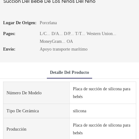
Succión Del Bebé De Los Niños Del Niño
Lugar De Origen:
Porcelana
Pagos:
L/C... D/A... D/P... T/T... Western Union...
MoneyGram... OA
Envío:
Apoyo transporte marítimo
Detalle Del Producto
Placa de succión de silicona para
Número De Modelo
bebés
Tipo De Cerámica
silicona
Placa de succión de silicona para
Producción
bebés