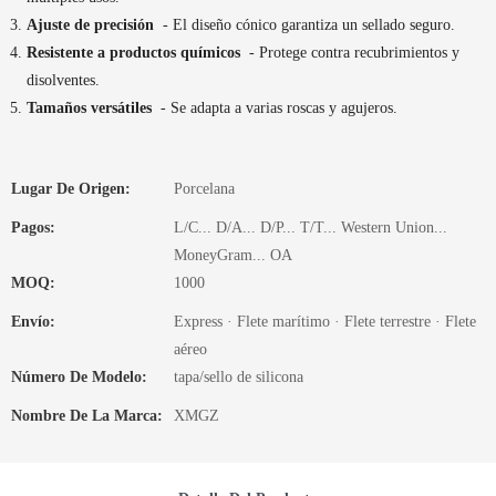
Ajuste de precisión
- El diseño cónico garantiza un sellado seguro.
Resistente a productos químicos
- Protege contra recubrimientos y
disolventes.
Tamaños versátiles
- Se adapta a varias roscas y agujeros.
Lugar De Origen:
Porcelana
Pagos:
L/C... D/A... D/P... T/T... Western Union...
MoneyGram... OA
MOQ:
1000
Envío:
Express · Flete marítimo · Flete terrestre · Flete
aéreo
Número De Modelo:
tapa/sello de silicona
Nombre De La Marca:
XMGZ