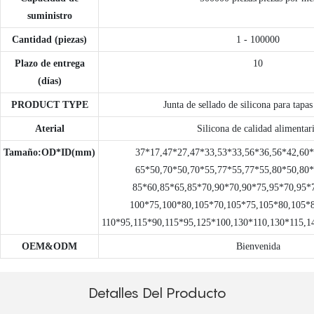
suministro
Cantidad (piezas)
1 - 100000
Plazo de entrega
10
(días)
PRODUCT TYPE
Junta de sellado de silicona para tapas
Aterial
Silicona de calidad alimentar
Tamaño:OD*ID(mm)
37*17,47*27,47*33,53*33,56*36,56*42,60*
65*50,70*50,70*55,77*55,77*55,80*50,80*
85*60,85*65,85*70,90*70,90*75,95*70,95*
100*75,100*80,105*70,105*75,105*80,105*8
110*95,115*90,115*95,125*100,130*110,130*115,1
OEM&ODM
Bienvenida
Detalles Del Producto