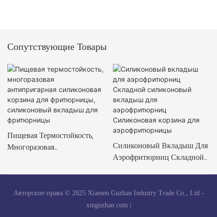
Сопутствующие Товары
Пищевая Термостойкость,
Силиконовый Вкладыш Для
Многоразовая
Аэрофритюрниц Складной
Антипригарная
Силиконовый Вкладыш Для
Силиконовая Корзина Для
Аэрофритюрниц
Фритюрницы, Силиконовый
Силиконовая Корзина Для
Вкладыш Для Фритюрницы
Авторские права © 2025 Xiamen Guzhan Industry Trade Co., Ltd -
Аэрофритюрницы
xmguzhan.com
|