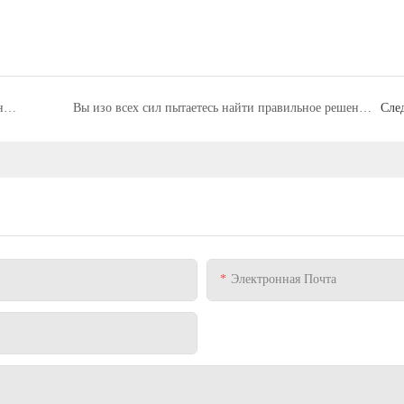
Почему стоит выбрать силиконовую крестообразную резинку для переплета
Вы изо всех сил пытаетесь найти правильное решение для защиты вашей продукции в процессе порошковой окраски?
Сле
Электронная Почта