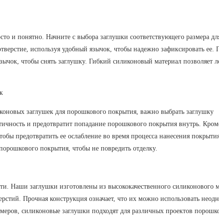
то и понятно. Начните с выбора заглушки соответствующего размера дл
 отверстие, используя удобный язычок, чтобы надежно зафиксировать ее. 
зычок, чтобы снять заглушку. Гибкий силиконовый материал позволяет л
к
коновых заглушек для порошкового покрытия, важно выбрать заглушку
етичность и предотвратит попадание порошкового покрытия внутрь. Кроме
тобы предотвратить ее ослабление во время процесса нанесения покрытия
порошкового покрытия, чтобы не повредить отделку.
ти. Наши заглушки изготовлены из высококачественного силиконового м
рстий. Прочная конструкция означает, что их можно использовать неодн
змеров, силиконовые заглушки подходят для различных проектов порошк