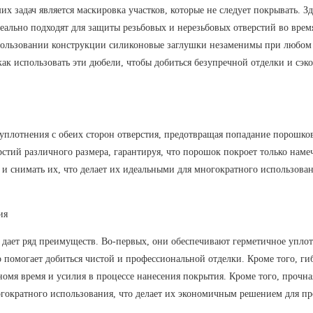
задач является маскировка участков, которые не следует покрывать. Зд
ально подходят для защиты резьбовых и нерезьбовых отверстий во врем
спользовании конструкции силиконовые заглушки незаменимы при любом
как использовать эти дюбели, чтобы добиться безупречной отделки и сэк
уплотнения с обеих сторон отверстия, предотвращая попадание порошко
рстий различного размера, гарантируя, что порошок покроет только нам
 и снимать их, что делает их идеальными для многократного использован
ия
дает ряд преимуществ. Во-первых, они обеспечивают герметичное уплот
о помогает добиться чистой и профессиональной отделки. Кроме того, ги
ономя время и усилия в процессе нанесения покрытия. Кроме того, прочна
гократного использования, что делает их экономичным решением для пр