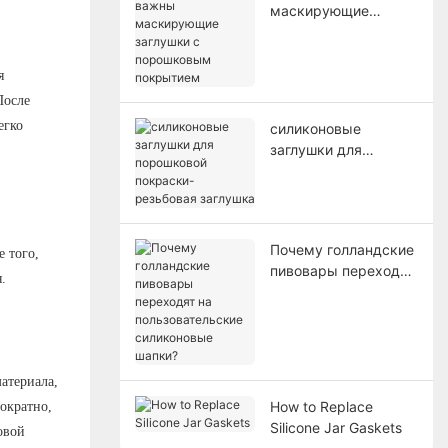
маскирующие
заглушки с
порошковым
покрытием
я
После
егко
силиконовые
заглушки для
порошковой
покраски-резьбовая
заглушка
Почему голландские
 того,
пивовары переходят
.
на пользовательские
силиконовые шапки?
атериала,
How to Replace
ократно,
Silicone Jar Gaskets
овой