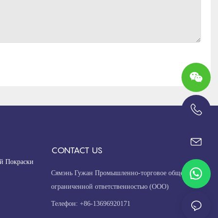
+86-13696920171
CONTACT US
й Покраски
Сямэнь Гужан Промышленно-торговое общество с
ограниченной ответственностью (ООО)
Телефон: +86-13696920171