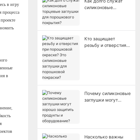
Как долго служат
есь в игру
силиконовые
я процесса
торцевые заглушки
 проекте
для порошкового
покрытия?
ономить
Кто защищает
резьбу и отверстия
при порошковой
окраске? Это
вого
силиконовые
еченные
заглушки для
ия в
порошковой
покраски?
Почему силиконовые
заглушки могут
хорошо защитить
нение,
продукты и
бкость
оборудование?
я
оектов
Насколько важны