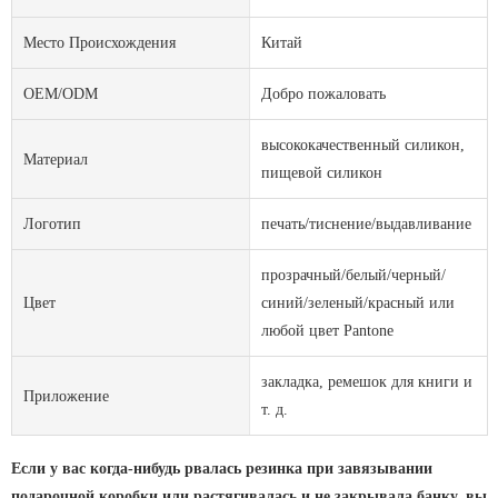
Место Происхождения
Китай
OEM/ODM
Добро пожаловать
высококачественный силикон,
Материал
пищевой силикон
Логотип
печать/тиснение/выдавливание
прозрачный/белый/черный/
Цвет
синий/зеленый/красный или
любой цвет Pantone
закладка, ремешок для книги и
Приложение
т. д.
Если у вас когда-нибудь рвалась резинка при завязывании
подарочной коробки или растягивалась и не закрывала банку, вы