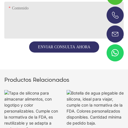
Contenido
+86-13696920171
ENVIAR CONSULTA AHORA
Productos Relacionados