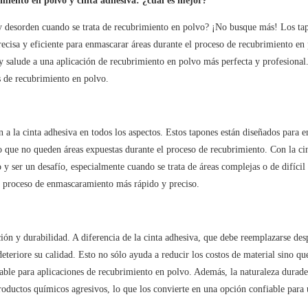
imiento en polvo y cinta adhesiva: ¿cuál es mejor?
y desorden cuando se trata de recubrimiento en polvo? ¡No busque más! Los ta
recisa y eficiente para enmascarar áreas durante el proceso de recubrimiento en
, y salude a una aplicación de recubrimiento en polvo más perfecta y profesiona
s de recubrimiento en polvo.
an a la cinta adhesiva en todos los aspectos. Estos tapones están diseñados para e
o que no queden áreas expuestas durante el proceso de recubrimiento. Con la ci
y ser un desafío, especialmente cuando se trata de áreas complejas o de difícil
un proceso de enmascaramiento más rápido y preciso.
ación y durabilidad. A diferencia de la cinta adhesiva, que debe reemplazarse de
deteriore su calidad. Esto no sólo ayuda a reducir los costos de material sino q
able para aplicaciones de recubrimiento en polvo. Además, la naturaleza durade
productos químicos agresivos, lo que los convierte en una opción confiable para 