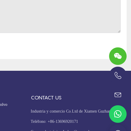
+86-13696920171
CONTACT US
olvo
Industria y comercio Co.Ltd de Xiamen Guzhan
Teléfono: +86-13696920171