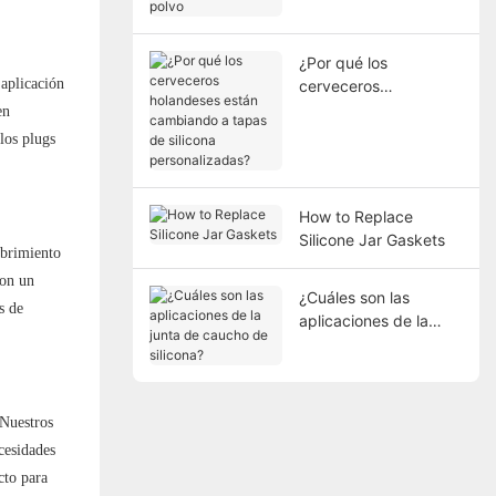
¿Por qué los
 aplicación
cerveceros
holandeses están
en
cambiando a tapas de
los plugs
silicona
personalizadas?
How to Replace
Silicone Jar Gaskets
ubrimiento
con un
¿Cuáles son las
s de
aplicaciones de la
junta de caucho de
silicona?
 Nuestros
cesidades
cto para