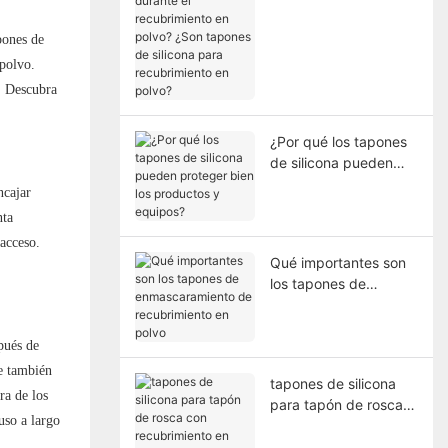
durante el
recubrimiento en
pones de
polvo? ¿Son tapones
 polvo.
de silicona para
l. Descubra
recubrimiento en
polvo?
¿Por qué los tapones
de silicona pueden
proteger bien los
ncajar
productos y equipos?
nta
 acceso.
Qué importantes son
los tapones de
enmascaramiento de
recubrimiento en
spués de
polvo
ue también
tapones de silicona
ra de los
para tapón de rosca
uso a largo
con recubrimiento en
polvo