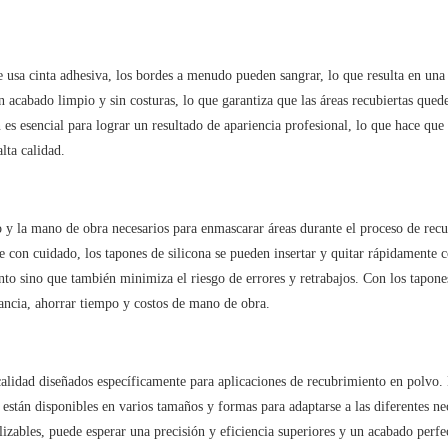
e usa cinta adhesiva, los bordes a menudo pueden sangrar, lo que resulta en una
n acabado limpio y sin costuras, lo que garantiza que las áreas recubiertas qued
 es esencial para lograr un resultado de apariencia profesional, lo que hace que 
lta calidad.
o y la mano de obra necesarios para enmascarar áreas durante el proceso de rec
rse con cuidado, los tapones de silicona se pueden insertar y quitar rápidamente 
to sino que también minimiza el riesgo de errores y retrabajos. Con los tapone
stancia, ahorrar tiempo y costos de mano de obra.
alidad diseñados específicamente para aplicaciones de recubrimiento en polvo.
 están disponibles en varios tamaños y formas para adaptarse a las diferentes ne
izables, puede esperar una precisión y eficiencia superiores y un acabado perfe