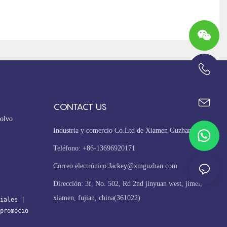
+86-13696920171
CONTACT US
olvo
Industria y comercio Co.Ltd de Xiamen Guzhan
Teléfono: +86-13696920171
Correo electrónico:
Jackey@xmguzhan.com
Dirección: 3f, No. 502, Rd 2nd jinyuan west, jimei,
xiamen, fujian, china(361022)
iales
| 
promocio