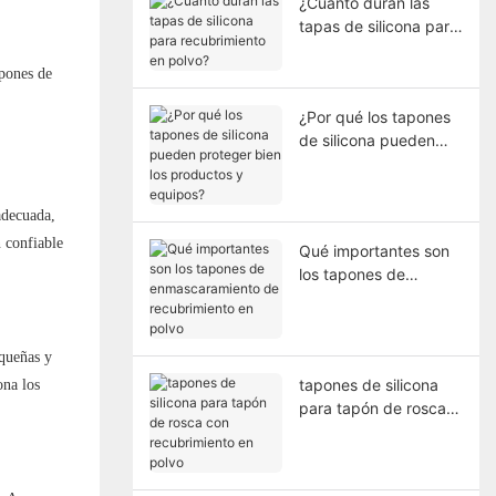
¿Cuánto duran las
tapas de silicona para
recubrimiento en
polvo?
apones de
¿Por qué los tapones
de silicona pueden
proteger bien los
productos y equipos?
adecuada,
n confiable
Qué importantes son
los tapones de
enmascaramiento de
recubrimiento en
polvo
equeñas y
tapones de silicona
ona los
para tapón de rosca
con recubrimiento en
polvo