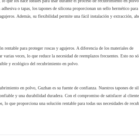
, lo que los hace ideales para usar durante el proceso de recubrimiento en polvo
adhesiva o tapas, los tapones de silicona proporcionan un sello hermético para 
agujeros. Además, su flexibilidad permite una fácil instalación y extracción, a
n rentable para proteger roscas y agujeros. A diferencia de los materiales de
ar varias veces, lo que reduce la necesidad de reemplazos frecuentes. Esto no só
nible y ecológico del recubrimiento en polvo.
ecubrimiento en polvo, Guzhan es su fuente de confianza. Nuestros tapones de sil
confiable y una durabilidad duradera. Con el compromiso de satisfacer al client
os, lo que proporciona una solución rentable para todas sus necesidades de recu