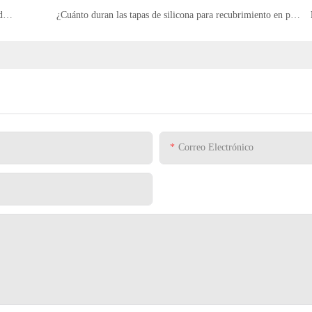
¿Por qué los tapones de silicona pueden proteger bien los productos y equipos?
¿Cuánto duran las tapas de silicona para recubrimiento en polvo?
Correo Electrónico