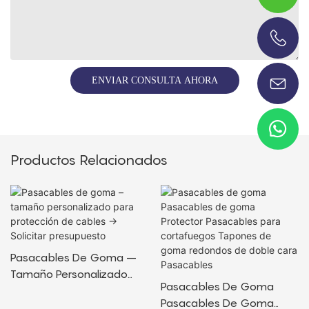
+86-13696920171
ENVIAR CONSULTA AHORA
Productos Relacionados
Pasacables De Goma –
Tamaño Personalizado
Pasacables De Goma
Para Protección De Cables
Pasacables De Goma
→ Solicitar Presupuesto