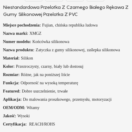
Niestandardowa Przelotka Z Czarnego Białego Rękawa Z
Gumy Silikonowej Przelotka Z PVC
Miejsce pochodzenia:
Fujian, chińska republika ludowa
Nazwa marki:
XMGZ
Numer modelu:
Końcówka silikonowa
Nazwa produktu:
Zatyczka z gumy silikonowej, zaślepka silikonowa
Materiał:
Silikon
Kolor:
Przezroczysty, czarny, biały lub dostosuj
Rozmiar:
Różne, jak na poniższej liście
Funkcja:
Odporność na wysoką temperaturę
Featured:
Dobre uszczelnienie, trwałe
Aplikacja:
Do malowania proszkowego, przemysłu, motoryzacji
OEM/ODM:
Witamy
Jakość:
Wysoki
Certyfikacja:
REACH/ROHS