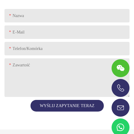
Nazwa
E-Mail
Telefon/komórka
Zawartość
+86-13696920171
WYŚLIJ ZAPYTANIE TERAZ