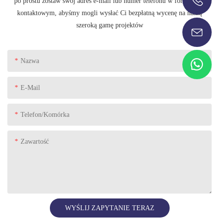
po prostu zostaw swój adres e-mail lub numer telefonu w formularzu
+86-13696920171
kontaktowym, abyśmy mogli wysłać Ci bezpłatną wycenę na naszą
szeroką gamę projektów
Nazwa
E-Mail
Telefon/komórka
Zawartość
WYŚLIJ ZAPYTANIE TERAZ