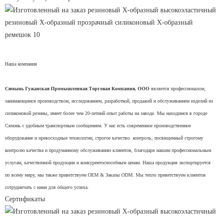
Наша компания
Сямынь Гужанская Промышленная Торговая Компания, ООО
является профессионалом,
занимающимся производством, исследованием, разработкой, продажей и обслуживанием изделий из
силиконовой резины, имеет более чем 20-летний опыт работы на заводе. Мы находимся в городе
Сямэнь с удобным транспортным сообщением. У нас есть современное производственное
оборудование и превосходные технологии, строгое качество. контроль, посвященный строгому
контролю качества и продуманному обслуживанию клиентов, благодаря нашим профессиональным
услугам, качественной продукции и конкурентоспособным ценам. Наша продукция экспортируется
по всему миру, мы также приветствуем OEM & Заказы ODM. Мы тепло приветствуем клиентов
сотрудничать с нами для общего успеха.
Сертификаты