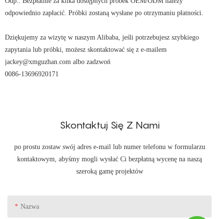
Odp.: Bezpłatnie za kilka dostępnych próbek OEM/ODM należy
odpowiednio zapłacić. Próbki zostaną wysłane po otrzymaniu płatności.
Dziękujemy za wizytę w naszym Alibaba, jeśli potrzebujesz szybkiego
zapytania lub próbki, możesz skontaktować się z e-mailem
jackey@xmguzhan.com albo zadzwoń
0086-13696920171
Skontaktuj Się Z Nami
po prostu zostaw swój adres e-mail lub numer telefonu w formularzu
kontaktowym, abyśmy mogli wysłać Ci bezpłatną wycenę na naszą
szeroką gamę projektów
Nazwa