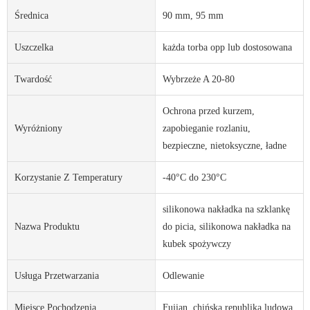
Średnica
90 mm, 95 mm
Uszczelka
każda torba opp lub dostosowana
Twardość
Wybrzeże A 20-80
Ochrona przed kurzem,
Wyróżniony
zapobieganie rozlaniu,
bezpieczne, nietoksyczne, ładne
Korzystanie Z Temperatury
-40°C do 230°C
silikonowa nakładka na szklankę
Nazwa Produktu
do picia, silikonowa nakładka na
kubek spożywczy
Usługa Przetwarzania
Odlewanie
Miejsce Pochodzenia
Fujian, chińska republika ludowa