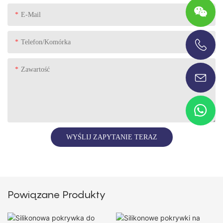
E-Mail
Telefon/komórka
+86-13696920171
Zawartość
WYŚLIJ ZAPYTANIE TERAZ
Powiązane Produkty