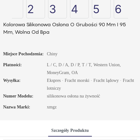
Kolorowa Silikonowa Osłona O Grubości 90 Mm I 95
Mm, Wolna Od Bpa
Miejsce Pochodzenia:
Chiny
Płatności:
L / C, D / A, D / P, T / T, Western Union,
MoneyGram, OA
Wysyłka:
Ekspres · Fracht morski · Fracht lądowy · Fracht
lotniczy
Numer Modelu:
silikonowa osłona na żywność
Nazwa Marki:
xmgz
Szczegóły Produktu