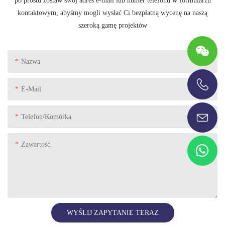
po prostu zostaw swój adres e-mail lub numer telefonu w formularzu
kontaktowym, abyśmy mogli wysłać Ci bezpłatną wycenę na naszą
szeroką gamę projektów
Nazwa
E-Mail
+86-13696920171
Telefon/komórka
Zawartość
WYŚLIJ ZAPYTANIE TERAZ