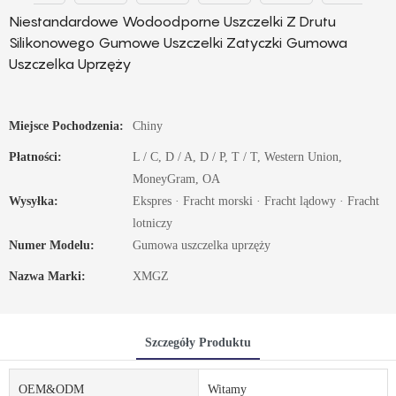
Niestandardowe Wodoodporne Uszczelki Z Drutu
Silikonowego Gumowe Uszczelki Zatyczki Gumowa
Uszczelka Uprzęży
Miejsce Pochodzenia:
Chiny
Płatności:
L / C, D / A, D / P, T / T, Western Union,
MoneyGram, OA
Wysyłka:
Ekspres · Fracht morski · Fracht lądowy · Fracht
lotniczy
Numer Modelu:
Gumowa uszczelka uprzęży
Nazwa Marki:
XMGZ
Szczegóły Produktu
OEM&ODM
Witamy