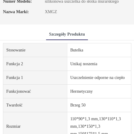
Numer Modelu:
silikonowa uszczelka do słoika murarskiego
Nazwa Marki:
XMGZ
Szczegóły Produktu
Stosowanie
Butelka
Funkcja 2
Unikaj noszenia
Funkcja 1
Uszczelnienie odporne na ciepło
Funkcjonować
Hermetyczny
Twardość
Brzeg 50
110*90*1,3 mm,130*110*1,3
Rozmiar
mm,130*150*1,3
mm,150*175*1,5 mm