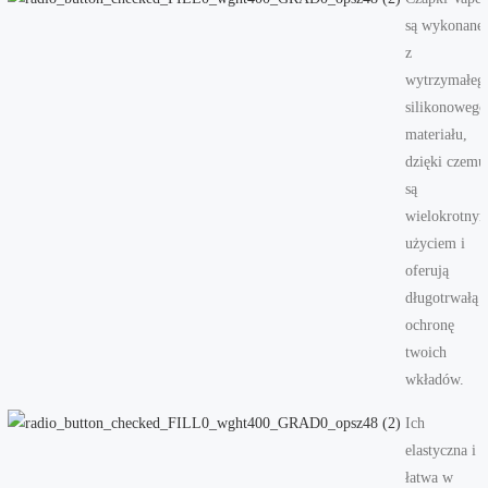
są wykonane
z
wytrzymałeg
silikonowego
materiału,
dzięki czemu
są
wielokrotny
użyciem i
oferują
długotrwałą
ochronę
twoich
wkładów.
Ich
elastyczna i
łatwa w