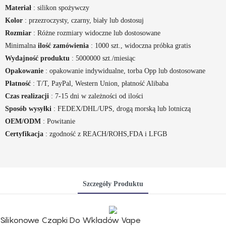
Materiał
: silikon spożywczy
Kolor
: przezroczysty, czarny, biały lub dostosuj
Rozmiar
: Różne rozmiary widoczne lub dostosowane
Minimalna
ilość zamówienia
: 1000 szt., widoczna próbka gratis
Wydajność produktu
: 5000000 szt./miesiąc
Opakowanie
: opakowanie indywidualne, torba Opp lub dostosowane
Płatność
: T/T, PayPal, Western Union, płatność Alibaba
Czas realizacji
: 7-15 dni w zależności od ilości
Sposób wysyłki
: FEDEX/DHL/UPS, drogą morską lub lotniczą
OEM/ODM
: Powitanie
Certyfikacja
: zgodność z REACH/ROHS,FDA i LFGB
Szczegóły Produktu
Silikonowe Czapki Do Wkładów Vape