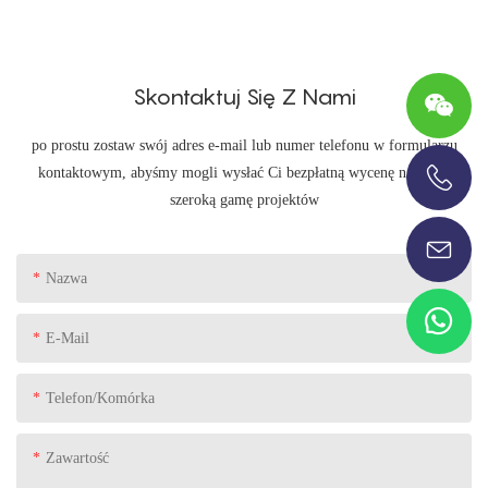
Skontaktuj Się Z Nami
po prostu zostaw swój adres e-mail lub numer telefonu w formularzu
kontaktowym, abyśmy mogli wysłać Ci bezpłatną wycenę na naszą
szeroką gamę projektów
+86-13696920171
Nazwa
E-Mail
Telefon/komórka
Zawartość