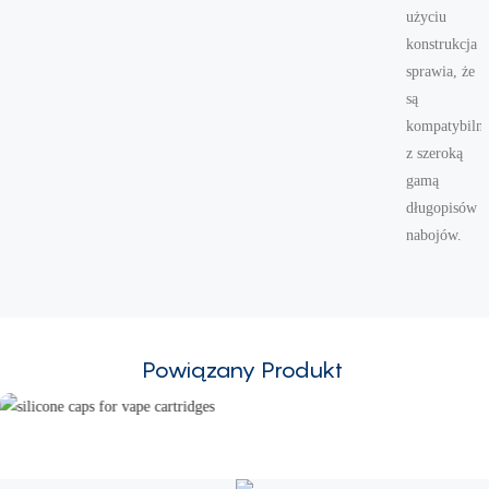
użyciu
konstrukcja
sprawia, że ​​
są
kompatybiln
z szeroką
gamą
długopisów i
nabojów.
Powiązany Produkt