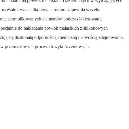
ię do nakładania powłok malarskich i lakierniczych w wymagających
dnocześnie trwała silikonowa struktura zapewnia szczelne
hronę skomplikowanych elementów podczas lakierowania
pecjalnie do nakładania powłok malarskich z silikonowych
yzują się doskonałą odpornością chemiczną i łatwością zdejmowania,
ść w przemysłowych procesach wykończeniowych.