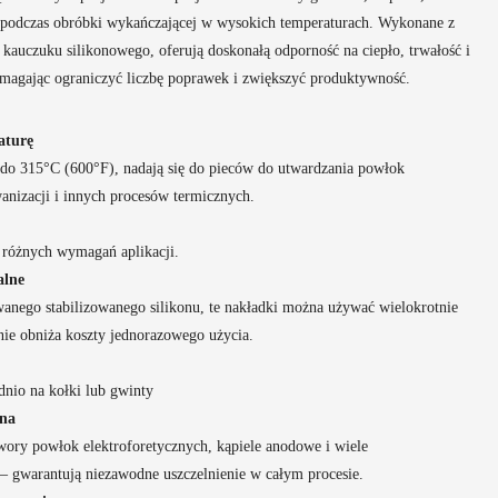
h podczas obróbki wykańczającej w wysokich temperaturach. Wykonane z
 kauczuku silikonowego, oferują doskonałą odporność na ciepło, trwałość i
agając ograniczyć liczbę poprawek i zwiększyć produktywność.
aturę
do 315°C (600°F), nadają się do pieców do utwardzania powłok
nizacji i innych procesów termicznych.
różnych wymagań aplikacji.
alne
anego stabilizowanego silikonu, te nakładki można używać wielokrotnie
nie obniża koszty jednorazowego użycia.
dnio na kołki lub gwinty
zna
twory powłok elektroforetycznych, kąpiele anodowe i wiele
– gwarantują niezawodne uszczelnienie w całym procesie.