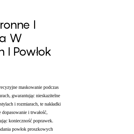
ronne I
ia W
 I Powłok
precyzyjne maskowanie podczas
ach, gwarantując nieskazitelne
ylach i rozmiarach, te nakładki
 dopasowanie i trwałość,
kując konieczność poprawek.
kładania powłok proszkowych