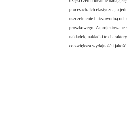
dzięki czemu idealnie nadają s
procesach. Ich elastyczna, a je
uszczelnienie i niezawodną oc
proszkowego. Zaprojektowane s
nakładek, nakładki te charakter
co zwiększa wydajność i jako