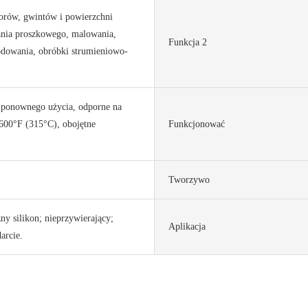
orów, gwintów i powierzchni
nia proszkowego, malowania,
Funkcja 2
odowania, obróbki strumieniowo-
 ponownego użycia, odporne na
600°F (315°C), obojętne
Funkcjonować
Tworzywo
ny silikon; nieprzywierający;
Aplikacja
arcie.