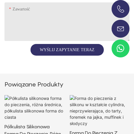
Zawartość
+86-13696920171
WYŚLIJ ZAPYTANIE TERAZ
Powiązane Produkty
Półkulista Silikonowa
Forma Do Pieczenia Z
Forma Do Pieczenia, Różna