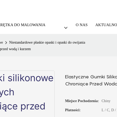
KRĘTKA DO MALOWANIA
O NAS
AKTUALNO
we
Niestandardowe płaskie opaski i opaski do owijania
 przed wodą i kurzem
Elastyczne Gumki Sil
Chroniące Przed Wodą
Miejsce Pochodzenia:
Chiny
Płatności:
L / C, D 