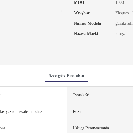
MOQ:
1000
Wysyłka:
Ekspres · 
Numer Modelu:
gumki sil
Nazwa Marki:
xmgz
Szczegóły Produktu
e
Twardość
lastyczne, trwałe, modne
Rozmiar
owe
Usługa Przetwarzania