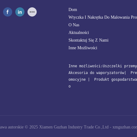
Dom
Wtyczka I Nakrętka Do Malowania Pr
O Nas
Aktualności
Skontaktuj Się Z Nami
Inne Możliwości
Inne możliwości:
Uszczelki przemy
Akcesoria do waporyzatorów
| 
 Pre
omocyjne
 | 
 Produkt gospodarstwa
o
awa autorskie © 2025 Xiamen Guzhan Industry Trade Co.,Ltd -
xmguzhan.co