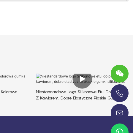
 Kolorowa
Niestandardowe Logo Silikonowe Etui Do Puszek
Z Kawiorem, Dobre Elastyczne Płaskie Gumki
+86-13696920171
Silikonowe