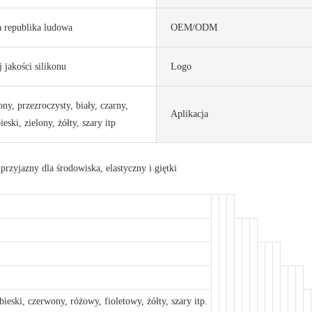
a republika ludowa
OEM/ODM
jakości silikonu
Logo
ny, przezroczysty, biały, czarny,
Aplikacja
eski, zielony, żółty, szary itp
rzyjazny dla środowiska, elastyczny i giętki
bieski, czerwony, różowy, fioletowy, żółty, szary itp.