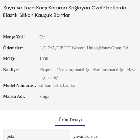
Suya Ve Toza Karşı Koruma Sağlayan Özel Ebatlarda
Elastik Silikon Kauçuk Bantlar
Menşe Yeri:
Çin
Ödemeler:
L/C,D/A,D/P,T/T,Western Union,MoneyGram,OA
MOQ:
1000
Nakliye:
Ekspres · Deniz taşımacılığı · Kara taşımacılığı · Hava
taşımacılığı
Model Numarası:
silikon lastik bantlar
Marka Adı:
xmgz
Ürün Detayı
Şekil
yuvarlak, düz