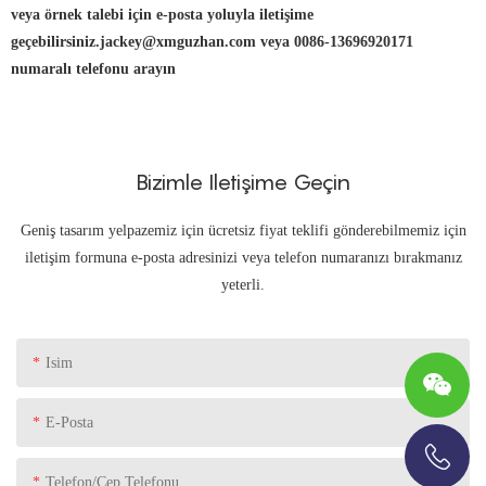
veya örnek talebi için e-posta yoluyla iletişime
geçebilirsiniz.jackey@xmguzhan.com veya 0086-13696920171
numaralı telefonu arayın
Bizimle Iletişime Geçin
Geniş tasarım yelpazemiz için ücretsiz fiyat teklifi gönderebilmemiz için
iletişim formuna e-posta adresinizi veya telefon numaranızı bırakmanız
yeterli.
Isim
E-Posta
Telefon/Cep Telefonu
+86-13696920171