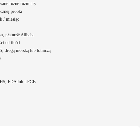
wane różne rozmiary
cznej próbki
k / miesiąc
on, płatność Alibaba
ci od ilości
 drogą morską lub lotniczą
y
ROHS, FDA lub LFGB