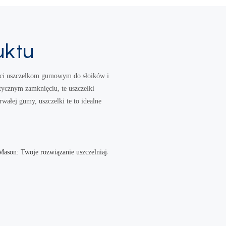
uktu
ości uszczelkom gumowym do słoików i
ycznym zamknięciu, te uszczelki
wałej gumy, uszczelki te to idealne
Nasze uszczelki
gumowe do
słoików do
przechowywania
i słoików typu
Mason