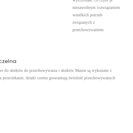
wytrzymałe, co czyni je
niezawodnym rozwiązaniem
wszelkich potrzeb
związanych z
przechowywaniem.
czelna
we do słoików do przechowywania i słoików Mason są wykonane z
a przeciekanie, dzięki czemu gwarantują świeżość przechowywanych