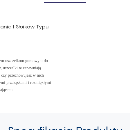
nia I Słoików Typu
ałym uszczelkom gumowym do
 uszczelki te zapewniają
, czy przechowujesz w nich
żymi przekąskami i rozmiękłymi
iającemu.