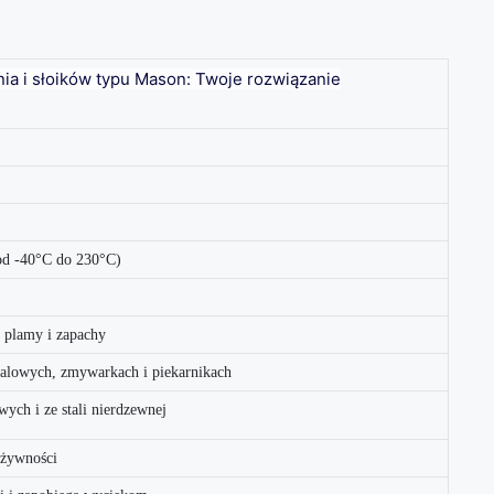
a i słoików typu Mason: Twoje rozwiązanie
od -40°C do 230°C)
a plamy i zapachy
alowych, zmywarkach i piekarnikach
wych i ze stali nierdzewnej
 żywności