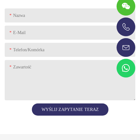
Nazwa
E-Mail
+86-13696920171
Telefon/komórka
Zawartość
WYŚLIJ ZAPYTANIE TERAZ