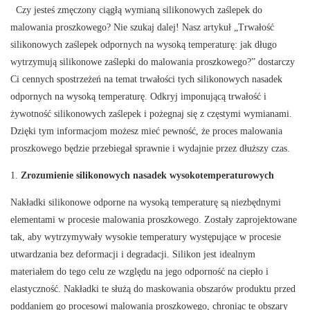
Czy jesteś zmęczony ciągłą wymianą silikonowych zaślepek do
malowania proszkowego? Nie szukaj dalej! Nasz artykuł „Trwałość
silikonowych zaślepek odpornych na wysoką temperaturę: jak długo
wytrzymują silikonowe zaślepki do malowania proszkowego?” dostarczy
Ci cennych spostrzeżeń na temat trwałości tych silikonowych nasadek
odpornych na wysoką temperaturę. Odkryj imponującą trwałość i
żywotność silikonowych zaślepek i pożegnaj się z częstymi wymianami.
Dzięki tym informacjom możesz mieć pewność, że proces malowania
proszkowego będzie przebiegał sprawnie i wydajnie przez dłuższy czas.
1.
Zrozumienie silikonowych nasadek wysokotemperaturowych
Nakładki silikonowe odporne na wysoką temperaturę są niezbędnymi
elementami w procesie malowania proszkowego. Zostały zaprojektowane
tak, aby wytrzymywały wysokie temperatury występujące w procesie
utwardzania bez deformacji i degradacji. Silikon jest idealnym
materiałem do tego celu ze względu na jego odporność na ciepło i
elastyczność. Nakładki te służą do maskowania obszarów produktu przed
poddaniem go procesowi malowania proszkowego, chroniąc te obszary