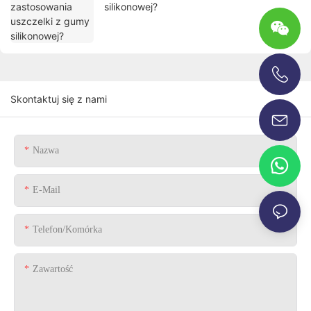
silikonowej?
+86-13696920171
Skontaktuj się z nami
Nazwa
E-Mail
Telefon/komórka
Zawartość