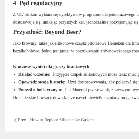
4
Pęd regulacyjny
Z UE’Silikon wyłania się dyrektywa w programie dla jednorazowego uż
dostosowują się, unikając przyszłych kar, jednocześnie pozycjonując s
Przyszłość: Beyond Beer?
Jako browary, takie jak silikonowe czapki pilotażowe Heineken dla limi
bezalkoholowe. Jedno jest jasne: w poszukiwaniu zrównoważonego rozwo
Kluczowe wyniki dla graczy branżowych
Działać wcześnie:
Przyjęcie czapek silikonowych może teraz mieć
Opowiedz swoją historię:
Użyj dostosowywania, aby połączyć się z
Pomyśl o holistycznym:
Par Material przesuwa się z szerszymi wy
Holenderskie browary dowodzą, że nawet niewielkie zmiany mogą zwi
Prev.
How to Replace Silicone Jar Gaskets