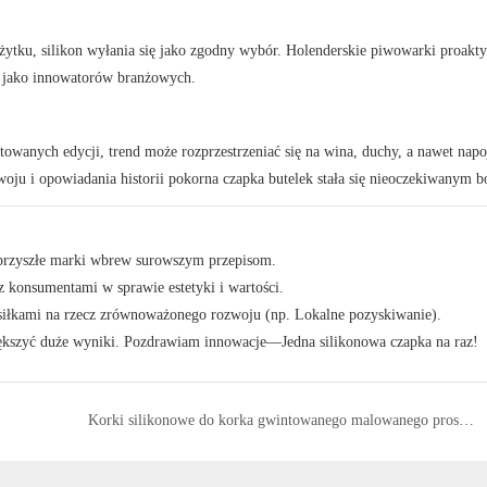
ytku, silikon wyłania się jako zgodny wybór. Holenderskie piwowarki proakt
ię jako innowatorów branżowych.
towanych edycji, trend może rozprzestrzeniać się na wina, duchy, a nawet napo
ju i opowiadania historii pokorna czapka butelek stała się nieoczekiwanym b
 przyszłe marki wbrew surowszym przepisom.
 konsumentami w sprawie estetyki i wartości.
siłkami na rzecz zrównoważonego rozwoju (np. Lokalne pozyskiwanie).
ększyć duże wyniki. Pozdrawiam innowacje—Jedna silikonowa czapka na raz!
Korki silikonowe do korka gwintowanego malowanego proszkowo