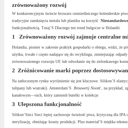
zrównoważony rozwój
W konkurencyjnym świecie browaru rzemieślniczego holenderskie piwo
tradycyjne zamknięcia metalu lub plastiku na korzyść
Niestandardowe
funkcjonalnością. Tutaj’S Dlaczego ten trend bulgocze w Holandii.
1
Zrównoważony rozwój zajmuje centralne mi
Holandia, pionier w zakresie praktyk gospodarki o obiegu, widzi, że
użytku, trwałe i często nadające się do recyklingu, zmniejszając odp
zrównoważonego rozwoju UE lub odwołanie się do zielonkawego konsum
2
Zróżnicowanie marki poprzez dostosowywan
Na zatłoczonym rynku wyróżnienie się jest kluczowe. Silikon’S elastyc
tulipany lub wiatraki). Amsterdam’S
Brouwerij Noord
, na przykład, 
kanałowym—ruch, który zamienił butelki w kolekcje.
3
Ulepszona funkcjonalność
Silikon’Sieci Sieci lepiej zachowuje świeżość piwa, krytyczną dla IPA 
sterylizację, obniżając koszty produkcji. Plus materiał’S miękka teks