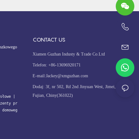
+86-13696920171
CONTACT US
oszkowego
Xiamen Guzhan Industy & Trade Co.Ltd
Telefon: +86-13696920171
E-mail:
Jackey@xmguzhan.com
Dodaj: 3f, nr 502, Rd 2nd Jinyuan West, Jimei, Xiamen,
Fujian, Chiny(361022)
słowe
| 
zenty pr
 domoweg