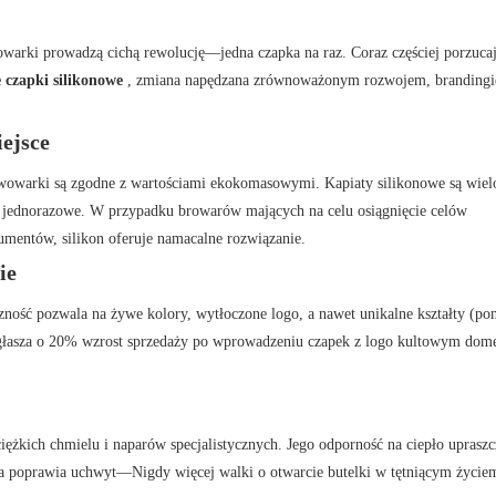
warki prowadzą cichą rewolucję—jedna czapka na raz. Coraz częściej porzuca
 czapki silikonowe
, zmiana napędzana zrównoważonym rozwojem, brandingi
ejsce
 piwowarki są zgodne z wartościami ekokomasowymi. Kapiaty silikonowe są wie
ady jednorazowe. W przypadku browarów mających na celu osiągnięcie celów
entów, silikon oferuje namacalne rozwiązanie.
ie
zność pozwala na żywe kolory, wytłoczone logo, a nawet unikalne kształty (po
zgłasza o 20% wzrost sprzedaży po wprowadzeniu czapek z logo kultowym do
ciężkich chmielu i naparów specjalistycznych. Jego odporność na ciepło uprasz
tura poprawia uchwyt—Nigdy więcej walki o otwarcie butelki w tętniącym życie