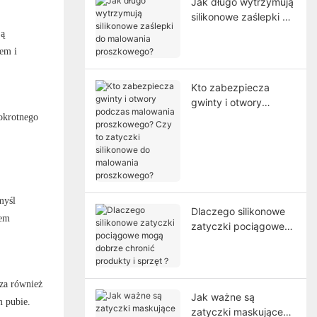
Jak długo wytrzymują
silikonowe zaślepki do
malowania
ją
proszkowego?
em i
Kto zabezpiecza
gwinty i otwory
podczas malowania
lokrotnego
proszkowego? Czy to
zatyczki silikonowe do
malowania
proszkowego?
myśl
Dlaczego silikonowe
mem
zatyczki pociągowe
mogą dobrze chronić
produkty i sprzęt？
cza również
Jak ważne są
m pubie.
zatyczki maskujące