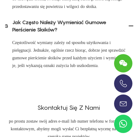
przedostawaniu się powietrza i wilgoci do słoika.
Jak Często Należy Wymieniać Gumowe
3
Pierścienie Słoików?
Częstotliwość wymiany zależy od sposobu użytkowania i
pielęgnacji. Jednakże, ogólnie rzecz biorąc, dobrze jest sprawdzić
gumowe pierścienie słoików przed każdym użyciem i wymienić
je, jeśli wykazują oznaki zużycia lub uszkodzenia.
+86-13696920171
Skontaktuj Się Z Nami
po prostu zostaw swój adres e-mail lub numer telefonu w formularzu
kontaktowym, abyśmy mogli wysłać Ci bezpłatną wycenę na naszą
szeroką gamę projektów