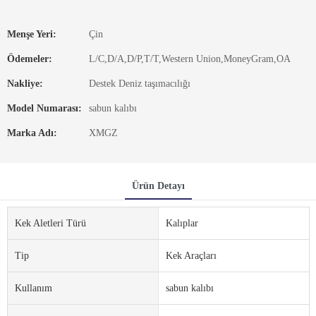
Menşe Yeri:
Çin
Ödemeler:
L/C,D/A,D/P,T/T,Western Union,MoneyGram,OA
Nakliye:
Destek Deniz taşımacılığı
Model Numarası:
sabun kalıbı
Marka Adı:
XMGZ
Ürün Detayı
Kek Aletleri Türü
Kalıplar
Tip
Kek Araçları
Kullanım
sabun kalıbı