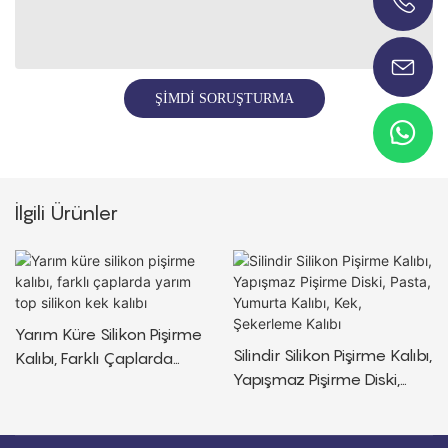
+86-13696920171
ŞIMDI SORUŞTURMA
İlgili Ürünler
Yarım Küre Silikon Pişirme
Silindir Silikon Pişirme Kalıbı,
Kalıbı, Farklı Çaplarda
Yapışmaz Pişirme Diski,
Yarım Top Silikon Kek
Pasta, Yumurta Kalıbı, Kek,
Kalıbı
Şekerleme Kalıbı