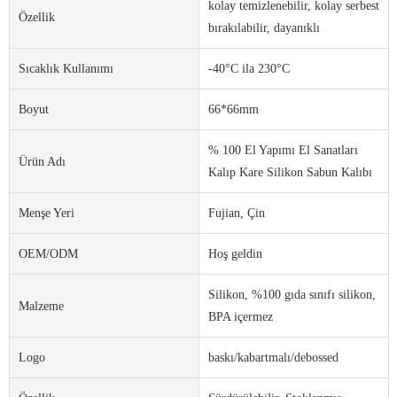
kolay temizlenebilir, kolay serbest
Özellik
bırakılabilir, dayanıklı
Sıcaklık Kullanımı
-40°C ila 230°C
Boyut
66*66mm
% 100 El Yapımı El Sanatları
Ürün Adı
Kalıp Kare Silikon Sabun Kalıbı
Menşe Yeri
Fujian, Çin
OEM/ODM
Hoş geldin
Silikon, %100 gıda sınıfı silikon,
Malzeme
BPA içermez
Logo
baskı/kabartmalı/debossed