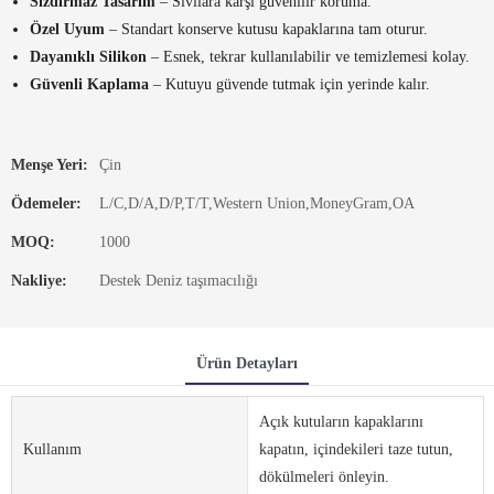
Sızdırmaz Tasarım
– Sıvılara karşı güvenilir koruma.
Özel Uyum
– Standart konserve kutusu kapaklarına tam oturur.
Dayanıklı Silikon
– Esnek, tekrar kullanılabilir ve temizlemesi kolay.
Güvenli Kaplama
– Kutuyu güvende tutmak için yerinde kalır.
Menşe Yeri:
Çin
Ödemeler:
L/C,D/A,D/P,T/T,Western Union,MoneyGram,OA
MOQ:
1000
Nakliye:
Destek Deniz taşımacılığı
Ürün Detayları
Açık kutuların kapaklarını
Kullanım
kapatın, içindekileri taze tutun,
dökülmeleri önleyin.