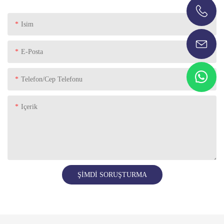
+86-13696920171
Isim
E-Posta
Telefon/Cep Telefonu
Içerik
ŞIMDI SORUŞTURMA