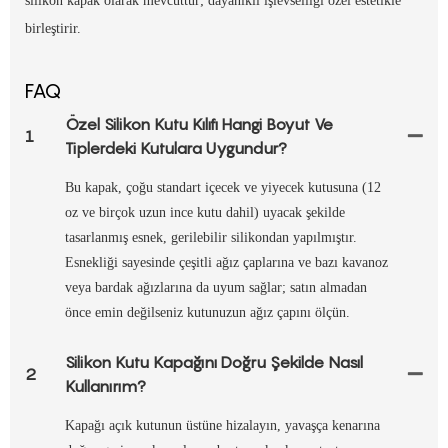
silikon kapak olarak mevcuttur; dayanıklı işlevselliği özel estetikle
birleştirir.
FAQ
Özel Silikon Kutu Kılıfı Hangi Boyut Ve
1
Tiplerdeki Kutulara Uygundur?
Bu kapak, çoğu standart içecek ve yiyecek kutusuna (12
oz ve birçok uzun ince kutu dahil) uyacak şekilde
tasarlanmış esnek, gerilebilir silikondan yapılmıştır.
Esnekliği sayesinde çeşitli ağız çaplarına ve bazı kavanoz
veya bardak ağızlarına da uyum sağlar; satın almadan
önce emin değilseniz kutunuzun ağız çapını ölçün.
Silikon Kutu Kapağını Doğru Şekilde Nasıl
2
Kullanırım?
Kapağı açık kutunun üstüne hizalayın, yavaşça kenarına