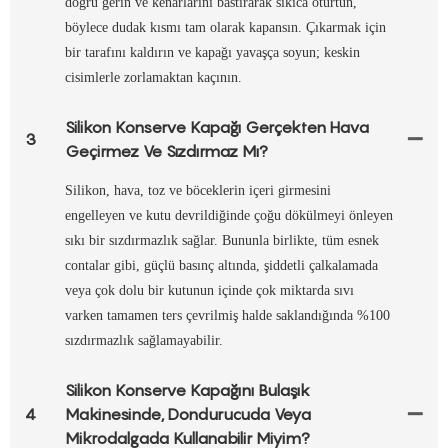
doğru gerin ve kenarlarını bastırarak sıkıca oturtun,
böylece dudak kısmı tam olarak kapansın. Çıkarmak için
bir tarafını kaldırın ve kapağı yavaşça soyun; keskin
cisimlerle zorlamaktan kaçının.
Silikon Konserve Kapağı Gerçekten Hava
3
Geçirmez Ve Sızdırmaz Mı?
Silikon, hava, toz ve böceklerin içeri girmesini
engelleyen ve kutu devrildiğinde çoğu dökülmeyi önleyen
sıkı bir sızdırmazlık sağlar. Bununla birlikte, tüm esnek
contalar gibi, güçlü basınç altında, şiddetli çalkalamada
veya çok dolu bir kutunun içinde çok miktarda sıvı
varken tamamen ters çevrilmiş halde saklandığında %100
sızdırmazlık sağlamayabilir.
Silikon Konserve Kapağını Bulaşık
4
Makinesinde, Dondurucuda Veya
Mikrodalgada Kullanabilir Miyim?