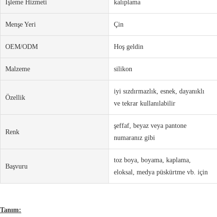
İşleme Hizmeti
kalıplama
Menşe Yeri
Çin
OEM/ODM
Hoş geldin
Malzeme
silikon
iyi sızdırmazlık, esnek, dayanıklı
Özellik
ve tekrar kullanılabilir
şeffaf, beyaz veya pantone
Renk
numaranız gibi
toz boya, boyama, kaplama,
Başvuru
eloksal, medya püskürtme vb. için
Tanım: