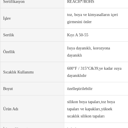
Sertifikasyon
REACH*/ROHS
toz, boya ve kimyasalların içeri
İşlev
girmesini önler
Sertlik
Kıyı A 50-55
Isıya dayanıklı, korozyona
Özellik
dayanıklı
600°F / 315°C&39;ye kadar ısıya
Sıcaklık Kullanımı
dayanıklıdır
Boyut
özelleştirilebilir
silikon boya tapaları,toz boya
Ürün Adı
tapaları ve kapakları,yüksek
sıcaklık silikon tapaları