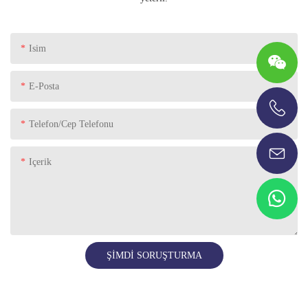
Isim
E-Posta
Telefon/Cep Telefonu
+86-13696920171
Içerik
ŞIMDI SORUŞTURMA