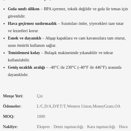
Gıda sınıfı silikon
– BPA içermez, toksik değildir ve gıda ile temas için
güvenlidir.
Hava geçirmez sızdırmazlık
– Sızıntıları önler, yiyecekleri taze tutar
ve lezzetleri korur.
Esnek ve dayanıklı
– Ahşap kapaklara ve cam kavanozlara tam oturur,
uzun ömürlü kullanım sağlar.
Temizlemesi kolay
– Bulaşık makinesinde yıkanabilir ve tekrar
kullanılabilir.
Geniş sıcaklık aralığı
– -40°C ile 230°C (-40°F ile 446°F) arasında
dayanıklıdır.
Menşe Yeri:
Çin
Ödemeler:
L/C,D/A,D/P,T/T,Western Union,MoneyGram,OA
MOQ:
1000
Nakliye:
Ekspres · Deniz taşımacılığı · Kara taşımacılığı · Hava