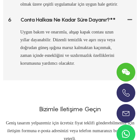
olmak üzere çeşitli uygulamalar için uygun hale getirir.
6
Conta Halkası Ne Kadar Süre Dayanır?**
Uygun bakım ve onarımla, ahşap kapak contası uzun
yıllar dayanabilir. Düzenli temizlik ve aşırı ısıya veya
doğrudan güneş ışığına maruz kalmaktan kaçınmak,
zaman içinde esnekliğini ve sızdırmazlık özelliklerini
korumasına yardımcı olacaktır.
+86-13696920171
Bizimle Iletişime Geçin
Geniş tasarım yelpazemiz için ücretsiz fiyat teklifi gönderebilmemiz için
iletişim formuna e-posta adresinizi veya telefon numaranızı bırakmanız
yeterli.