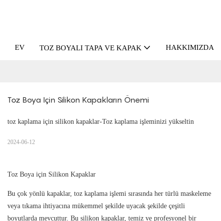
EV
HAKKIMIZDA
TOZ BOYALI TAPA VE KAPAK
Toz Boya Için Silikon Kapakların Önemi
toz kaplama için silikon kapaklar-Toz kaplama işleminizi yükseltin
2024-06-12
Toz Boya için Silikon Kapaklar
Bu çok yönlü kapaklar, toz kaplama işlemi sırasında her türlü maskeleme
veya tıkama ihtiyacına mükemmel şekilde uyacak şekilde çeşitli
boyutlarda mevcuttur. Bu silikon kapaklar, temiz ve profesyonel bir