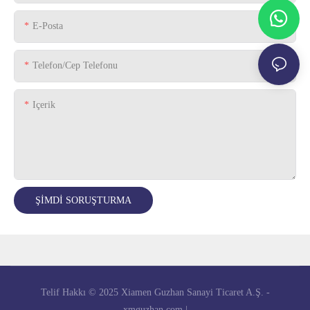
E-Posta
Telefon/Cep Telefonu
Içerik
ŞIMDI SORUŞTURMA
Telif Hakkı © 2025 Xiamen Guzhan Sanayi Ticaret A.Ş. -
xmguzhan.com
|