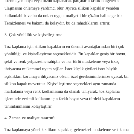
istenmeyen boya veya tozun kaplanacak parçaların kritik bölgelerine
ulaşmasını önlemeye yardımcı olur. Ayrıca silikon kapaklar yeniden
kullanılabilir ve bu da onları uygun maliyetli bir çözüm haline getirir.
Temizlemesi ve bakımı da kolaydır, bu da rahatlıklarını artırır.
3. Çok yönlülük ve kişiselleştirme
Toz kaplama için silikon kapakların en önemli avantajlarından biri çok
yönlülüğü ve kişiselleştirme seçenekleridir. Bu kapaklar geniş bir boyut,
şekil ve renk yelpazesine sahiptir ve her türlü maskeleme veya tıkaç
ihtiyacına mükemmel uyum sağlar. İster küçük çivileri ister büyük
açıklıkları korumaya ihtiyacınız olsun, özel gereksinimlerinize uyacak bir
silikon kapak mevcuttur. Kişiselleştirme seçenekleri aynı zamanda
markalama veya renk kodlamasına da olanak tanıyarak, toz kaplama
işleminde verimli kullanım için farklı boyut veya türdeki kapakların
tanımlanmasını kolaylaştırır.
4. Zaman ve maliyet tasarrufu
Toz kaplamaya yönelik silikon kapaklar, geleneksel maskeleme ve tıkama