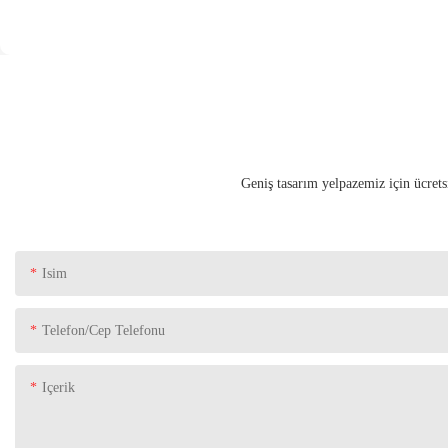
Geniş tasarım yelpazemiz için ücrets
Isim
Telefon/Cep Telefonu
Içerik