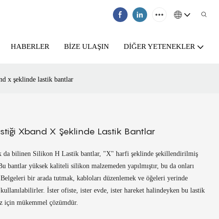
HABERLER
BIZE ULAŞIN
DIĞER YETENEKLER
nd x şeklinde lastik bantlar
astiği Xband X Şeklinde Lastik Bantlar
k da bilinen Silikon H Lastik bantlar, "X" harfi şeklinde şekillendirilmiş
Bu bantlar yüksek kaliteli silikon malzemeden yapılmıştır, bu da onları
 Belgeleri bir arada tutmak, kabloları düzenlemek ve öğeleri yerinde
kullanılabilirler. İster ofiste, ister evde, ister hareket halindeyken bu lastik
nız için mükemmel çözümdür.