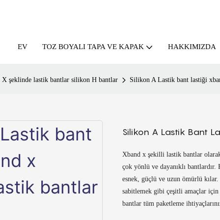
EV
HAKKIMIZDA
TOZ BOYALI TAPA VE KAPAK
X şeklinde lastik bantlar silikon H bantlar
Silikon A Lastik bant lastiği xba
Silikon A Lastik Bant L
Xband x şekilli lastik bantlar olara
çok yönlü ve dayanıklı bantlardır. 
esnek, güçlü ve uzun ömürlü kılar.
sabitlemek gibi çeşitli amaçlar için 
bantlar tüm paketleme ihtiyaçları