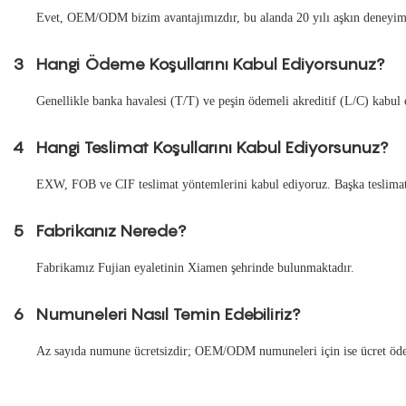
Evet, OEM/ODM bizim avantajımızdır, bu alanda 20 yılı aşkın deneyime
3
Hangi Ödeme Koşullarını Kabul Ediyorsunuz?
Genellikle banka havalesi (T/T) ve peşin ödemeli akreditif (L/C) kabul 
4
Hangi Teslimat Koşullarını Kabul Ediyorsunuz?
EXW, FOB ve CIF teslimat yöntemlerini kabul ediyoruz. Başka teslimat y
5
Fabrikanız Nerede?
Fabrikamız Fujian eyaletinin Xiamen şehrinde bulunmaktadır.
6
Numuneleri Nasıl Temin Edebiliriz?
Az sayıda numune ücretsizdir; OEM/ODM numuneleri için ise ücret öden