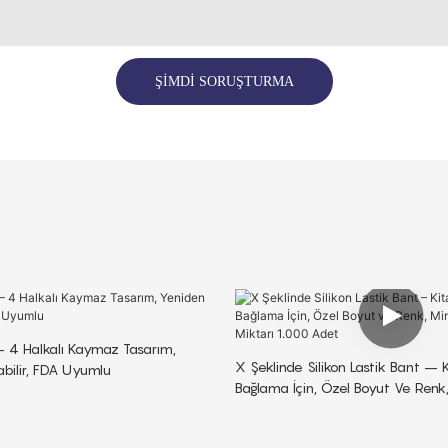
ŞIMDI SORUŞTURMA
– 4 Halkalı Kaymaz Tasarım,
X Şeklinde Silikon Lastik Bant – 
abilir, FDA Uyumlu
Bağlama İçin, Özel Boyut Ve Ren
Sipariş Miktarı 1.000 Adet