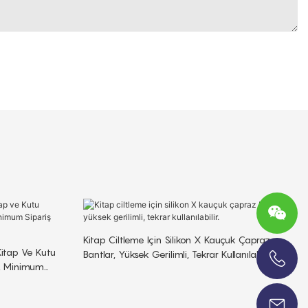
Kitap Ciltleme Için Silikon X Kauçuk Çapraz
Kitap Ve Kutu
Bantlar, Yüksek Gerilimli, Tekrar Kullanılabilir.
k, Minimum
+86-13696920171