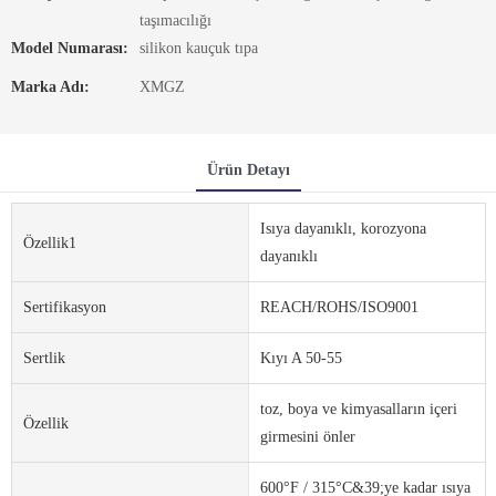
taşımacılığı
Model Numarası:
silikon kauçuk tıpa
Marka Adı:
XMGZ
Ürün Detayı
Isıya dayanıklı, korozyona
Özellik1
dayanıklı
Sertifikasyon
REACH/ROHS/ISO9001
Sertlik
Kıyı A 50-55
toz, boya ve kimyasalların içeri
Özellik
girmesini önler
600°F / 315°C&39;ye kadar ısıya