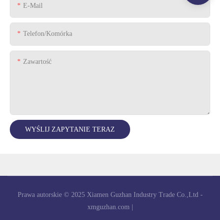
E-Mail
Telefon/komórka
Zawartość
WYŚLIJ ZAPYTANIE TERAZ
Prawa autorskie © 2025 Xiamen Guzhan Industry Trade Co.,Ltd -
xmguzhan.com
|