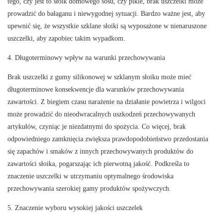
tego, czy jest to słoik domowego sosu, czy pikle, brak uszczelki może
prowadzić do bałaganu i niewygodnej sytuacji. Bardzo ważne jest, aby
upewnić się, że wszystkie szklane słoiki są wyposażone w nienaruszone
uszczelki, aby zapobiec takim wypadkom.
4. Długoterminowy wpływ na warunki przechowywania
Brak uszczelki z gumy silikonowej w szklanym słoiku może mieć
długoterminowe konsekwencje dla warunków przechowywania
zawartości. Z biegiem czasu narażenie na działanie powietrza i wilgoci
może prowadzić do nieodwracalnych uszkodzeń przechowywanych
artykułów, czyniąc je niezdatnymi do spożycia. Co więcej, brak
odpowiedniego zamknięcia zwiększa prawdopodobieństwo przedostania
się zapachów i smaków z innych przechowywanych produktów do
zawartości słoika, pogarszając ich pierwotną jakość. Podkreśla to
znaczenie uszczelki w utrzymaniu optymalnego środowiska
przechowywania szerokiej gamy produktów spożywczych.
5. Znaczenie wyboru wysokiej jakości uszczelek