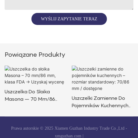
WYŚLIJ ZAPYTANIE TERAZ
Powiązane Produkty
Uszczelka Do Słoika
Uszczelki Zamienne Do
Masona – 70 Mm/86
Pojemników Kuchennych
Mm, Klasa FDA → Uzyskaj
– Rozmiar Standardowy:
Wycenę
70/86 Mm / Dostępne
Prawa autorskie © 2025 Xiamen Guzhan Industry Trade Co.,Ltd -
xmguzhan.com
|