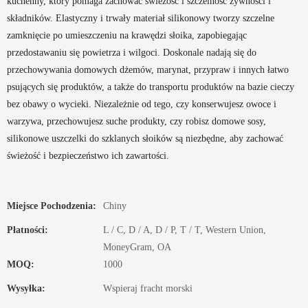
kuchenny, który pomaga zachować świeżość i szczelność żywności i
składników. Elastyczny i trwały materiał silikonowy tworzy szczelne
zamknięcie po umieszczeniu na krawędzi słoika, zapobiegając
przedostawaniu się powietrza i wilgoci. Doskonale nadają się do
przechowywania domowych dżemów, marynat, przypraw i innych łatwo
psujących się produktów, a także do transportu produktów na bazie cieczy
bez obawy o wycieki. Niezależnie od tego, czy konserwujesz owoce i
warzywa, przechowujesz suche produkty, czy robisz domowe sosy,
silikonowe uszczelki do szklanych słoików są niezbędne, aby zachować
świeżość i bezpieczeństwo ich zawartości.
Miejsce Pochodzenia:
Chiny
Płatności:
L / C, D / A, D / P, T / T, Western Union,
MoneyGram, OA
MOQ:
1000
Wysyłka:
Wspieraj fracht morski