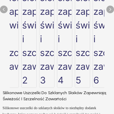
Silikonowe Uszczelki Do Szklanych Słoików Zapewniają
Świeżość I Szczelność Zawartości
Silikonowe uszczelki do szklanych słoików to niezbędny dodatek