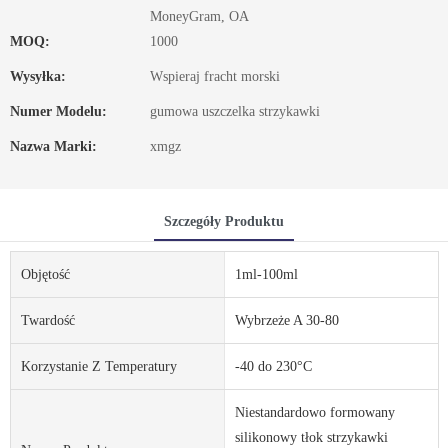
MoneyGram, OA
MOQ:
1000
Wysyłka:
Wspieraj fracht morski
Numer Modelu:
gumowa uszczelka strzykawki
Nazwa Marki:
xmgz
Szczegóły Produktu
Objętość
1ml-100ml
Twardość
Wybrzeże A 30-80
Korzystanie Z Temperatury
-40 do 230°C
Niestandardowo formowany
silikonowy tłok strzykawki