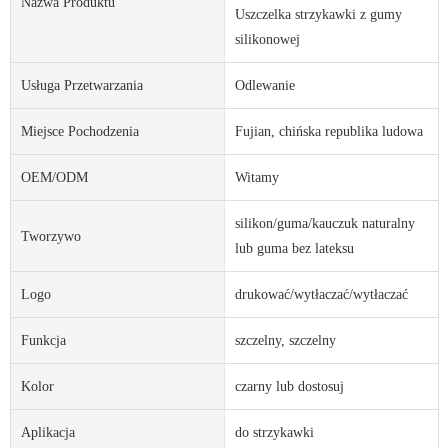
Nazwa Produktu
Uszczelka strzykawki z gumy
silikonowej
Usługa Przetwarzania
Odlewanie
Miejsce Pochodzenia
Fujian, chińska republika ludowa
OEM/ODM
Witamy
silikon/guma/kauczuk naturalny
Tworzywo
lub guma bez lateksu
Logo
drukować/wytłaczać/wytłaczać
Funkcja
szczelny, szczelny
Kolor
czarny lub dostosuj
Aplikacja
do strzykawki