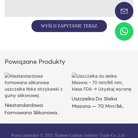
WYŚLIJ ZAPYTANIE TERAZ
Powiązane Produkty
Uszczelka Do Słoika
Niestandardowa
Masona – 70 Mm/86
Formowana Silikonowa
Mm, Klasa FDA → Uzyskaj
Uszczelka Tłoka
Wycenę
Strzykawki Z Gumy
Silikonowej
Prawa autorskie © 2025 Xiamen Guzhan Industry Trade Co.,Ltd -