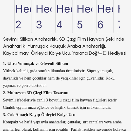
Sevimli Silikon Anahtarlık, 3D Çizgi Film Hayvan Şeklinde
Anahtarlık, Yumuşak Kauçuk Araba Anahtarlığı,
Kaybolmayı Önleyici Kolye Ucu, Yaratıcı Doğ生日 Hediyesi
1. Ultra Yumuşak ve Güvenli Silikon
Yüksek kaliteli, gıda sınıfı silikondan üretilmiştir. Süper yumuşak,
dayanıklı ve hem çocuklar hem de yetişkinler için güvenlidir. Koku
yapmaz ve çevre dostudur.
2. Muhteşem 3D Çizgi Film Tasarımı
Sevimli ifadeleriyle canlı 3 boyutlu çizgi film hayvan figürleri içerir.
Günlük eşyalarınıza eğlence ve kişilik katmak için mükemmeldir.
3. Çok Amaçlı Kayıp Önleyici Kolye Ucu
Kompakt ve hafif yapısıyla anahtarlar, çantalar, sırt çantaları veya araba
anahtarlığı olarak kullanım için idealdir. Parlak renkleri sayesinde kolayca