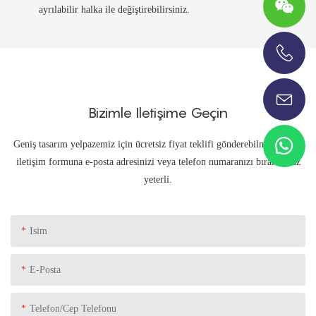
ayrılabilir halka ile değiştirebilirsiniz.
+86-13696920171
Bizimle Iletişime Geçin
Geniş tasarım yelpazemiz için ücretsiz fiyat teklifi gönderebilmemiz için
iletişim formuna e-posta adresinizi veya telefon numaranızı bırakmanız
yeterli.
Isim
E-Posta
Telefon/Cep Telefonu