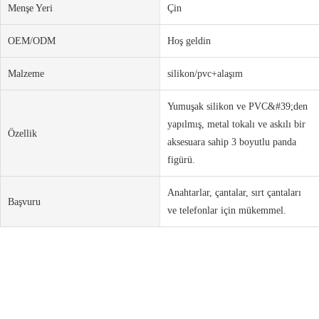
Menşe Yeri
Çin
OEM/ODM
Hoş geldin
Malzeme
silikon/pvc+alaşım
Yumuşak silikon ve PVC&#39;den
yapılmış, metal tokalı ve askılı bir
Özellik
aksesuara sahip 3 boyutlu panda
figürü.
Anahtarlar, çantalar, sırt çantaları
Başvuru
ve telefonlar için mükemmel.