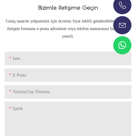
Bizimle Iletişime Geçin
+86-13696920171
Geniş tasarım yelpazemiz için ücretsiz fiyat teklifi gönderebilmemiz için
iletişim formuna e-posta adresinizi veya telefon numaranızı bırakmanız
yeterli.
Isim
E-Posta
Telefon/Cep Telefonu
Içerik