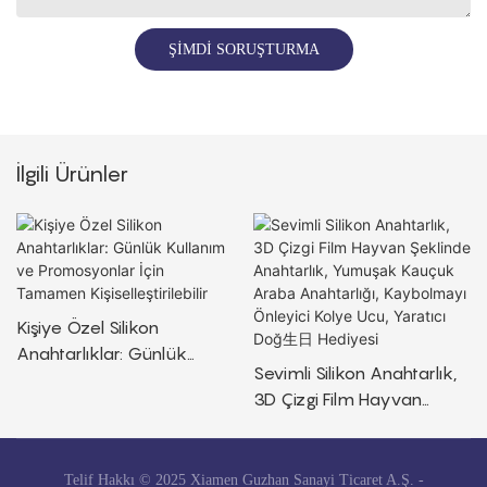
ŞIMDI SORUŞTURMA
İlgili Ürünler
Kişiye Özel Silikon
Anahtarlıklar: Günlük
Sevimli Silikon Anahtarlık,
Kullanım Ve Promosyonlar
3D Çizgi Film Hayvan
İçin Tamamen
Şeklinde Anahtarlık,
Kişiselleştirilebilir
Yumuşak Kauçuk Araba
Anahtarlığı, Kaybolmayı
Telif Hakkı © 2025 Xiamen Guzhan Sanayi Ticaret A.Ş. -