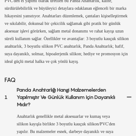
PVC'den el yapımı olarak üretilen bu Panda Anahtarlık, kalite,
sürdürülebilirlik ve büyüleyici detaylara odaklanan eğlenceli bir marka
hikayesini yansıtıyor. Anahtarları düzenlemek, çantaları kişiselleştirmek
ve sıkılabilir, dokunsal bir çekicilik sağlamak gibi pratik bir günlük
aksesuar işlevi görürken, sağlam metal donanımı ve rahat kayışı uzun
süreli kullanım sağlar. Özellikler ve avantajlar: 3 boyutlu kauçuk silikon
anahtarlık, 3 boyutlu silikon PVC anahtarlık, Panda Anahtarlık; hafif,
suya dayanıklı, solmaz, hipoalerjenik silikon; hediye ve promosyon için
ideal güçlü metal halka ve çok yönlü kayış.
FAQ
Panda Anahtarlığı Hangi Malzemelerden
1
Yapılmıştır Ve Günlük Kullanım Için Dayanıklı
Mıdır?
Anahtarlık genellikle metal aksesuarlar ve kumaş veya
silikon kayışla birlikte 3 boyutlu kauçuk silikon/PVC'den
yapılır. Bu malzemeler esnek, darbeye dayanıklı ve suya