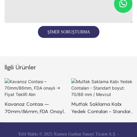
ŞIMDI SORUŞTURMA
İlgili Ürünler
Kavanoz Contası –
Mutfak Saklama Kabı
70mm/86mm, FDA Onaylı
Yedek Contaları - Standart
→ Fiyat Teklifi Alın
Boyut: 70/86 Mm /
Mevcut
Telif Hakkı © 2025 Xiamen Guzhan Sanayi Ticaret A.Ş. -