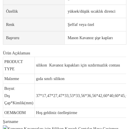
Özellik
yüksek/düşük sıcaklık direnci
Renk
Şeffaf veya özel
Başvuru
Mason Kavanoz şişe kapları
Ürün Açıklaması
PRODUCT
silikon Kavanoz kapakları için sızdırmazlık contası
TYPE
Malzeme
gıda sınıfı silikon
Boyut:
Dış
37*17,47*27,47*33,53*33,56*36,56*42,60*40,60*45,6
Çap*Kimlik(mm)
OEM&ODM
Hoş geldiniz özelleştirme
Şartname