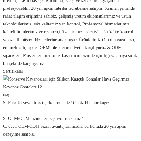
üretimi, araştırması, geliştirilmesi, satışı ve servisi ile uğraşan bir
profesyoneldir, 20 yılı aşkın fabrika tecrübesine sahiptir, Xiamen şehrinde
rahat ulaşım erişimine sahibiz, gelişmiş üretim ekipmanlarımız ve üstün
teknolojilerimiz, sıkı kalitemiz var. kontrol, Profesyonel hizmetlerimiz,
kaliteli ürünlerimiz ve rekabetçi fiyatlarımız nedeniyle sıkı kalite kontrol
ve özenli müşteri hizmetlerine adanmıştır. Ürünlerimiz tüm dünyaya ihraç
edilmektedir, ayrıca OEM'i de memnuniyetle karşılıyoruz & ODM
siparişleri. Müşterilerimizi ortak başarı için bizimle işbirliği yapmaya sıcak
bir şekilde karşılıyoruz.
Sertifikalar
FAQ
S: Fabrika veya ticaret şirketi misiniz? C: biz bir fabrikayız.
S: OEM/ODM hizmetleri sağlıyor musunuz?
C: evet, OEM/ODM bizim avantajlarımızdır, bu konuda 20 yılı aşkın
deneyime sahibiz.