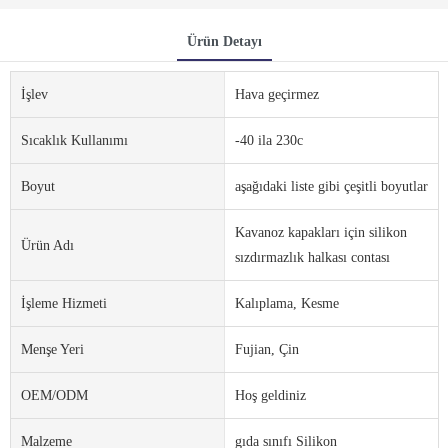
Ürün Detayı
İşlev
Hava geçirmez
Sıcaklık Kullanımı
-40 ila 230c
Boyut
aşağıdaki liste gibi çeşitli boyutlar
Kavanoz kapakları için silikon
Ürün Adı
sızdırmazlık halkası contası
İşleme Hizmeti
Kalıplama, Kesme
Menşe Yeri
Fujian, Çin
OEM/ODM
Hoş geldiniz
Malzeme
gıda sınıfı Silikon