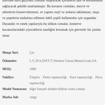
üzerinde hava geçirmez contalar oluşturarak içeriklerin taze ve korunmasını
sağlayacak şekilde tasarlanmıştır. Bu kavanoz contaları, meyve ve
sebzelerin konservelenmesi, ev yapımı reçel ve sosların saklanması, turşu
ve çeşnilerin muhafaza edilmesi dahil çeşitli kullanımlar için uygundur.
Dayanıklı ve esnek yapılarıyla bu silikon contalar, konserve
kavanozlarındaki yiyeceklerin tazeliğini korumak için güvenilir bir çözüm
sunar.
Menşe Yeri:
Çin
Ödemeler:
L/C,D/A,D/P,T/T,Western Union,MoneyGram,OA
MOQ:
1000
Nakliye:
Ekspres · Deniz taşımacılığı · Kara taşımacılığı · Hava
taşımacılığı
Model Numarası:
diğer kauçuk ürünler/silikon conta contası
Marka Adı:
xmgz