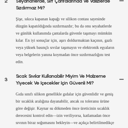
2
Seyahatlerde, Sırt Çantalarında Ve Valizlerde
Sızdırmaz Mı?
Şişe, sıkıca kapanan kapağı ve silikon contası sayesinde
düzgün kapatıldığında sızdırmazdır; bu da onu seyahatlerde
ve günlük kullanımda çantalarda güvenle taşımayı mümkün
kılar. En iyi sonuçlar için, aşırı doldurmaktan kaçının, gazlı
veya yüksek basınçlı sıvılar taşımayın ve elektronik eşyaların
veya belgelerin yanına koymadan önce sızdırmazlığını test
edin.
Sıcak Sıvılar Kullanabilir Miyim Ve Malzeme
3
Yiyecek Ve Içecekler Için Güvenli Mi?
Gıda sınıfı silikon genellikle gıdalar için güvenlidir ve geniş
bir sıcaklık aralığına dayanabilir, ancak ısı toleransı ürüne
göre değişir. Kaynar su dökmeden önce üreticinin sıcaklık
derecesini kontrol edin—izin veriliyorsa, katlamadan önce
sıvının biraz soğumasını bekleyin—ve açıkça belirtilmedikçe