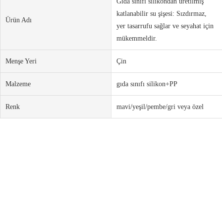
Gıda sınıfı silikondan üretilmiş
katlanabilir su şişesi: Sızdırmaz,
Ürün Adı
yer tasarrufu sağlar ve seyahat için
mükemmeldir.
Menşe Yeri
Çin
Malzeme
gıda sınıfı silikon+PP
Renk
mavi/yeşil/pembe/gri veya özel