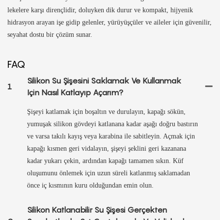
lekelere karşı dirençlidir, doluyken dik durur ve kompakt, hijyenik
hidrasyon arayan işe gidip gelenler, yürüyüşçüler ve aileler için güvenilir,
seyahat dostu bir çözüm sunar.
FAQ
Silikon Su Şişesini Saklamak Ve Kullanmak
1
Için Nasıl Katlayıp Açarım?
Şişeyi katlamak için boşaltın ve durulayın, kapağı sökün,
yumuşak silikon gövdeyi katlanana kadar aşağı doğru bastırın
ve varsa takılı kayış veya karabina ile sabitleyin. Açmak için
kapağı kısmen geri vidalayın, şişeyi şeklini geri kazanana
kadar yukarı çekin, ardından kapağı tamamen sıkın. Küf
oluşumunu önlemek için uzun süreli katlanmış saklamadan
önce iç kısmının kuru olduğundan emin olun.
Silikon Katlanabilir Su Şişesi Gerçekten