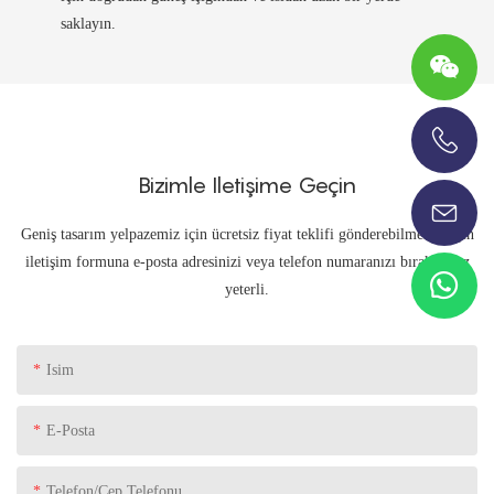
saklayın.
+86-13696920171
Bizimle Iletişime Geçin
Geniş tasarım yelpazemiz için ücretsiz fiyat teklifi gönderebilmemiz için
iletişim formuna e-posta adresinizi veya telefon numaranızı bırakmanız
yeterli.
Isim
E-Posta
Telefon/Cep Telefonu