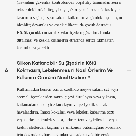
(havaalanı güvenlik kontrolünden boşaltılıp taramadan sonra
tekrar doldurulabilir), yürüyüş (sırt çantalarına takılarak yer
tasarrufu sağlar), spor salonu kullanımı ve günlük taşıma için
idealdir; dayanıklı ve esnek silikonu da çocuk dostudur.
Küçük çocukların sıcak sıvılar içerken gözetim altında
tutulması ve keskin cisimlerin etrafında sertçe tutmaktan
kaçınılması gerekir.
Silikon Katlanabilir Su Şişesinin Kötü
6
Kokmasını, Lekelenmesini Nasıl Önlerim Ve
Kullanım Ömrünü Nasıl Uzatırım?
Kullanımdan hemen sonra, özellikle meyve suları, süt veya
aromalı içeceklerden sonra, şişeyi durulayın veya yıkayın,
katlamadan önce iyice kurulayın ve periyodik olarak
havalandırın. İnatçı kokuları veya lekeleri kabartma tozu
veya sirke ile temizleyin, aşındırıcı temizleyicilerden veya
keskin aletlerden kaçının ve silikonun bütünlüğünü korumak
için doğrudan güneş ışığından ve ısıdan uzak bir yerde