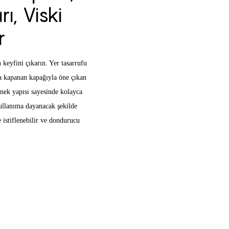
ı, Viski
r
n keyfini çıkarın. Yer tasarrufu
ca kapanan kapağıyla öne çıkan
snek yapısı sayesinde kolayca
kullanıma dayanacak şekilde
e istiflenebilir ve dondurucu