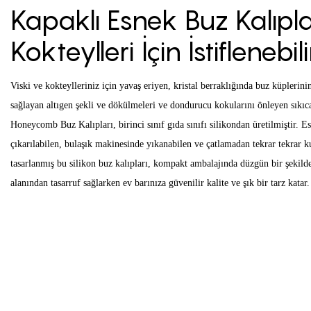
Kapaklı Esnek Buz Kalıplar
Kokteylleri İçin İstiflenebili
Viski ve kokteylleriniz için yavaş eriyen, kristal berraklığında buz küplerini
sağlayan altıgen şekli ve dökülmeleri ve dondurucu kokularını önleyen sıkı
Honeycomb Buz Kalıpları, birinci sınıf gıda sınıfı silikondan üretilmiştir. E
çıkarılabilen, bulaşık makinesinde yıkanabilen ve çatlamadan tekrar tekrar 
tasarlanmış bu silikon buz kalıpları, kompakt ambalajında ​​düzgün bir şekild
alanından tasarruf sağlarken ev barınıza güvenilir kalite ve şık bir tarz katar.