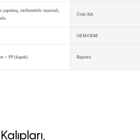
 yapılmış, istiflenebilir tasarımlı,
Ürün Adı
lir.
OEM/ODM
kon + PP (kapak)
Başvuru
Kalıpları,