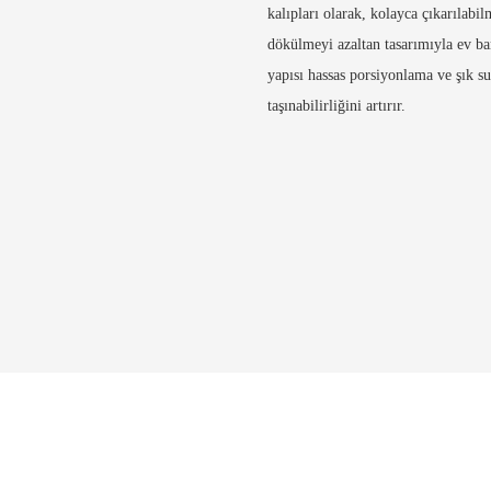
kalıpları olarak, kolayca çıkarılab
dökülmeyi azaltan tasarımıyla ev bar
yapısı hassas porsiyonlama ve şık s
taşınabilirliğini artırır.