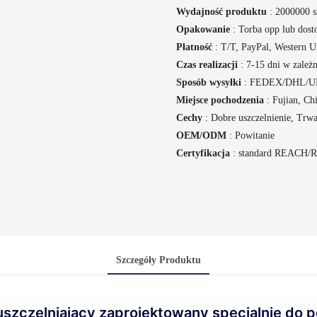
Wydajność produktu
: 2000000 sz
Opakowanie
: Torba opp lub dos
Płatność
: T/T, PayPal, Western U
Czas realizacji
: 7-15 dni w zależn
Sposób wysyłki
: FEDEX/DHL/UPS,
Miejsce pochodzenia
: Fujian, Ch
Cechy
: Dobre uszczelnienie, Trwa
OEM/ODM
: Powitanie
Certyfikacja
: standard REACH/
Szczegóły Produktu
uszczelniający zaprojektowany specjalnie do