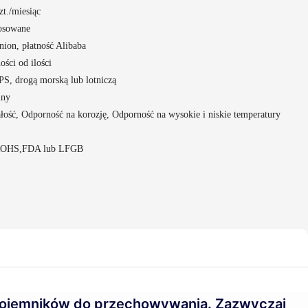
t./miesiąc
tosowane
nion, płatność Alibaba
ości od ilości
 drogą morską lub lotniczą
iny
łość, Odporność na korozję, Odporność na wysokie i niskie temperatury
ROHS,FDA lub LFGB
 pojemników do przechowywania. Zazwyczaj