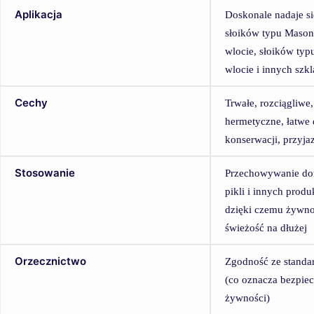
Aplikacja
Doskonale nadaje s
słoików typu Maso
wlocie, słoików ty
wlocie i innych sz
Cechy
Trwałe, rozciągliwe,
hermetyczne, łatwe 
konserwacji, przyja
Stosowanie
Przechowywanie d
pikli i innych pro
dzięki czemu żywn
świeżość na dłużej
Orzecznictwo
Zgodność ze stand
(co oznacza bezpie
żywności)