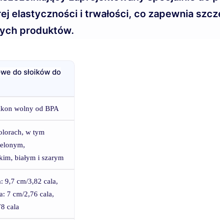
rej elastyczności i trwałości, co zapewnia sz
nych produktów.
owe do słoików do
likon wolny od BPA
olorach, w tym
elonym,
kim, białym i szarym
: 9,7 cm/3,82 cala,
: 7 cm/2,76 cala,
8 cala