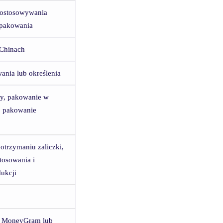
dostosowywania
opakowania
Chinach
ania lub określenia
y, pakowanie w
b pakowanie
otrzymaniu zaliczki,
tosowania i
ukcji
n, MoneyGram lub