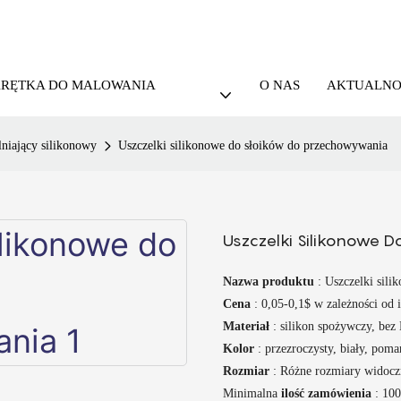
KRĘTKA DO MALOWANIA
O NAS
AKTUALNO
lniający silikonowy
Uszczelki silikonowe do słoików do przechowywania
Uszczelki Silikonowe 
Nazwa produktu
: Uszczelki sil
Cena
: 0,05-0,1$ w zależności od i
Materiał
: silikon spożywczy, bez
Kolor
: przezroczysty, biały, pom
Rozmiar
: Różne rozmiary widocz
Minimalna
ilość zamówienia
: 100