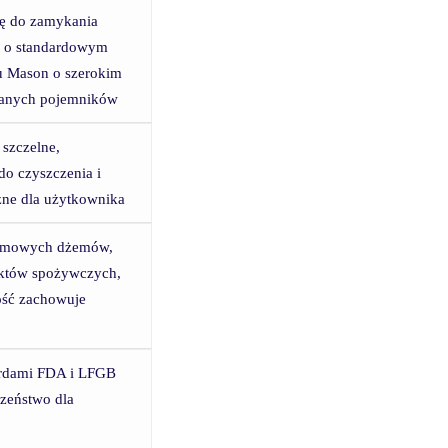
ię do zamykania
n o standardowym
pu Mason o szerokim
klanych pojemników
 szczelne,
do czyszczenia i
zne dla użytkownika
omowych dżemów,
duktów spożywczych,
ość zachowuje
ardami FDA i LFGB
czeństwo dla