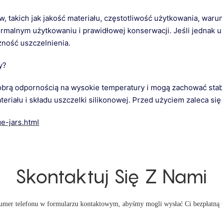
 takich jak jakość materiału, częstotliwość użytkowania, warun
rmalnym użytkowaniu i prawidłowej konserwacji. Jeśli jednak us
zność uszczelnienia.
y?
 dobrą odpornością na wysokie temperatury i mogą zachować sta
eriału i składu uszczelki silikonowej. Przed użyciem zaleca si
e-jars.html
Skontaktuj Się Z Nami
 numer telefonu w formularzu kontaktowym, abyśmy mogli wysłać Ci bezpłatną