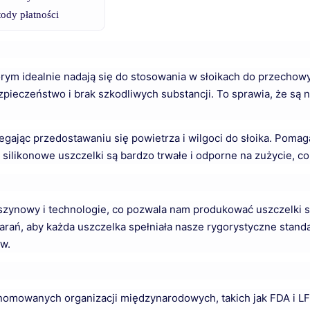
ody płatności
którym idealnie nadają się do stosowania w słoikach do przechow
ieczeństwo i brak szkodliwych substancji. To sprawia, że ​​są
egając przedostawaniu się powietrza i wilgoci do słoika. Poma
 silikonowe uszczelki są bardzo trwałe i odporne na zużycie, c
zynowy i technologie, co pozwala nam produkować uszczelki si
rań, aby każda uszczelka spełniała nasze rygorystyczne standa
w.
renomowanych organizacji międzynarodowych, takich jak FDA i L